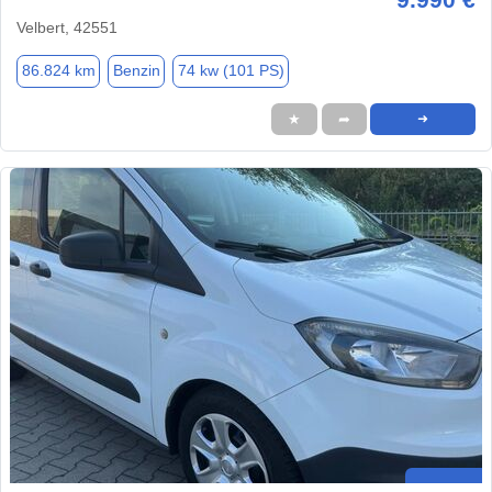
Velbert, 42551
86.824 km
Benzin
74 kw (101 PS)
★
➦
➜