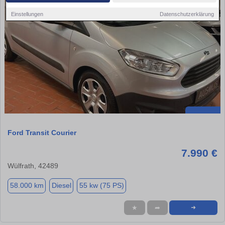
Einstellungen
Datenschutzerklärung
Ford Transit Courier
7.990 €
Wülfrath, 42489
58.000 km
Diesel
55 kw (75 PS)
★
➦
➜