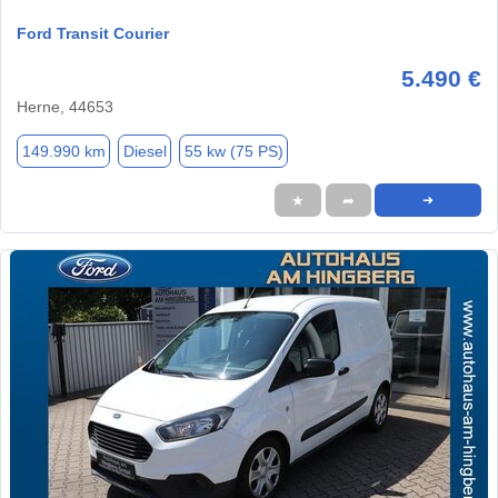
Ford Transit Courier
5.490 €
Herne, 44653
149.990 km
Diesel
55 kw (75 PS)
★
➦
➜