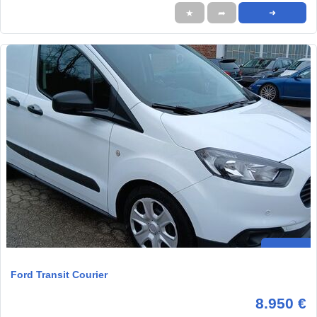
★
➦
➜
Ford Transit Courier
8.950 €