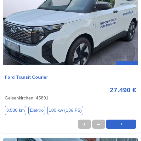
Ford Transit Courier
27.490 €
Gelsenkirchen, 45891
3.500 km
Elektro
100 kw (136 PS)
★
➦
➜