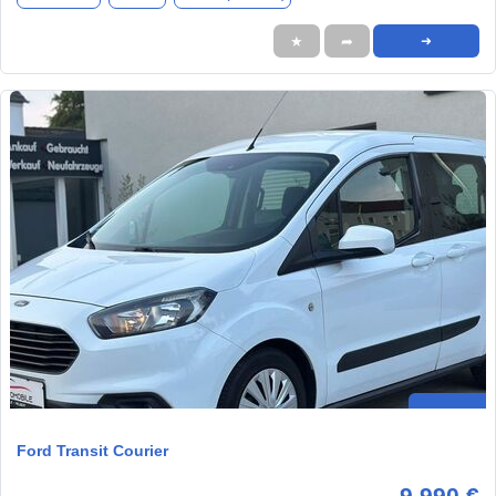
★
➦
➜
Ford Transit Courier
9.990 €