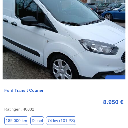
Ford Transit Courier
8.950 €
Ratingen, 40882
189.000 km
Diesel
74 kw (101 PS)