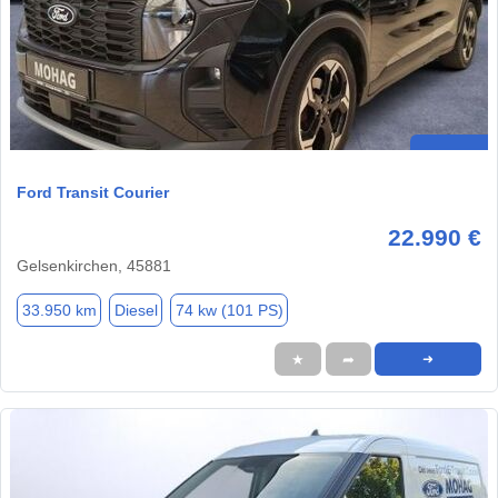
Ford Transit Courier
22.990 €
Gelsenkirchen, 45881
33.950 km
Diesel
74 kw (101 PS)
★
➦
➜