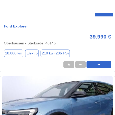
Ford Explorer
39.990 €
Oberhausen - Sterkrade, 46145
18.000 km
Elektro
210 kw (286 PS)
★
➦
➜