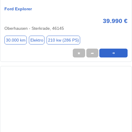
Ford Explorer
39.990 €
Oberhausen - Sterkrade, 46145
30.000 km
Elektro
210 kw (286 PS)
★
➦
➜