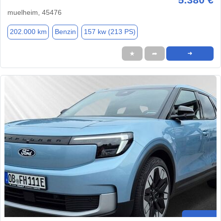
muelheim, 45476
202.000 km
Benzin
157 kw (213 PS)
★
➦
➜