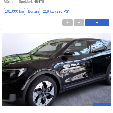
Mülheim-Speldorf, 45478
191.000 km
Benzin
218 kw (296 PS)
★
➦
➜