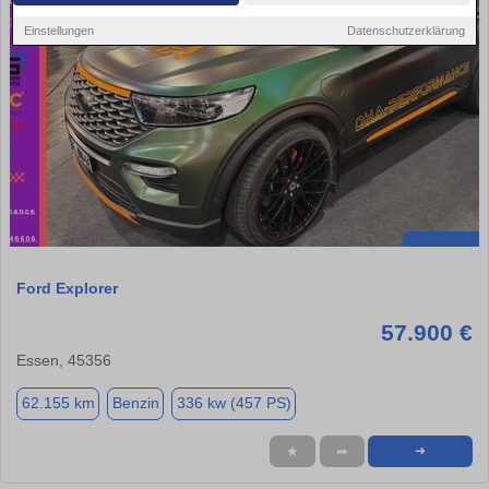
Einstellungen
Datenschutzerklärung
Ford Explorer
57.900 €
Essen, 45356
62.155 km
Benzin
336 kw (457 PS)
★
➦
➜