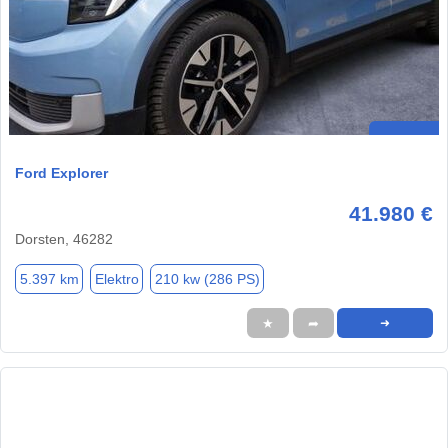
Ford Explorer
41.980 €
Dorsten, 46282
5.397 km
Elektro
210 kw (286 PS)
★
➦
➜