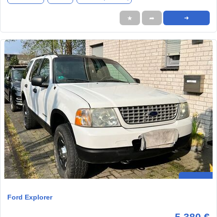
★
➦
➜
Ford Explorer
5.380 €