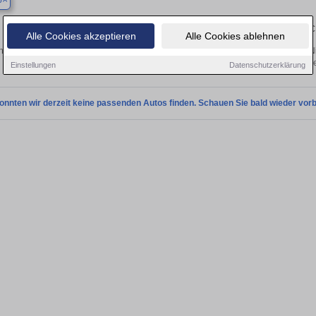
p
Finden Sie in Bottrop Ihren gebrau
Alle Cookies akzeptieren
Alle Cookies ablehnen
 Sie in Bottrop einen Dodge Nitro Gebrauchtwagen? Entdecken Sie gebrauchte N
von privat und vom Händle
Einstellungen
Datenschutzerklärung
onnten wir derzeit keine passenden Autos finden. Schauen Sie bald wieder vorb