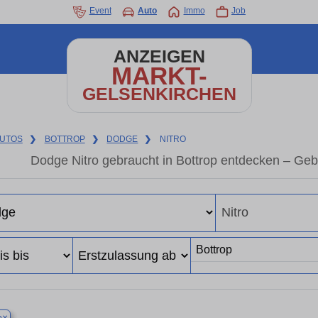
Event
Auto
Immo
Job
ANZEIGEN
MARKT-
GELSENKIRCHEN
UTOS
❯
BOTTROP
❯
DODGE
❯
NITRO
Dodge Nitro gebraucht in Bottrop entdecken – Ge
×