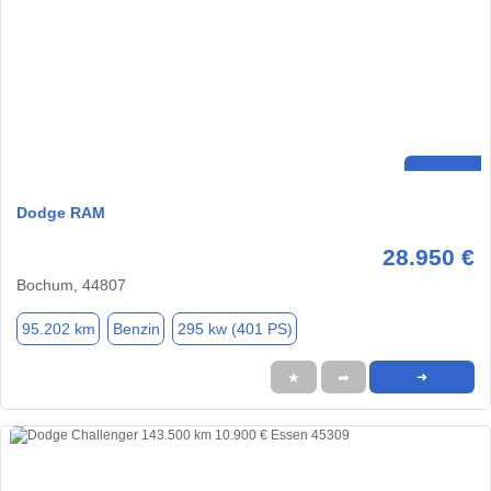
Dodge RAM
28.950 €
Bochum, 44807
95.202 km
Benzin
295 kw (401 PS)
★
➦
➜