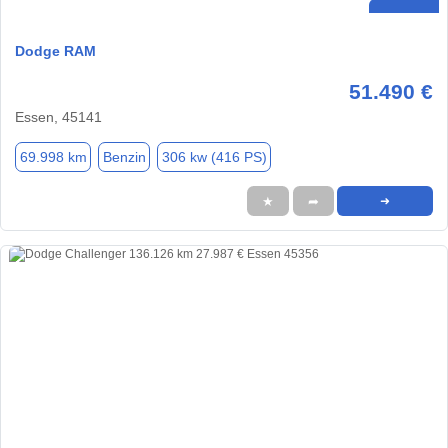
Dodge RAM
51.490 €
Essen, 45141
69.998 km
Benzin
306 kw (416 PS)
★
➦
➜