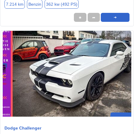
7.214 km
Benzin
362 kw (492 PS)
★
➦
➜
Dodge Challenger