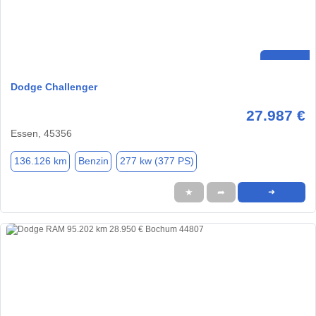
Dodge Challenger
27.987 €
Essen, 45356
136.126 km
Benzin
277 kw (377 PS)
★
➦
➜