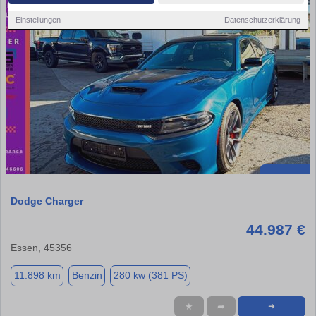
Einstellungen
Datenschutzerklärung
Dodge Charger
44.987 €
Essen, 45356
11.898 km
Benzin
280 kw (381 PS)
★
➦
➜