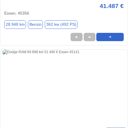
41.487 €
Essen, 45356
28.948 km
Benzin
362 kw (492 PS)
★
➦
➜