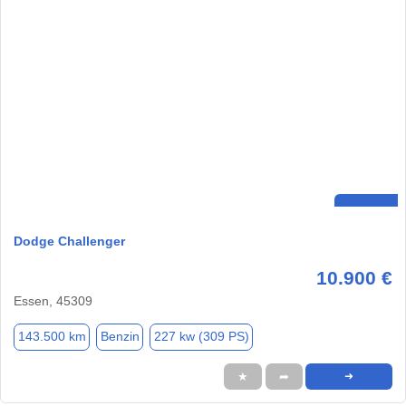
Dodge Challenger
10.900 €
Essen, 45309
143.500 km
Benzin
227 kw (309 PS)
★
➦
➜