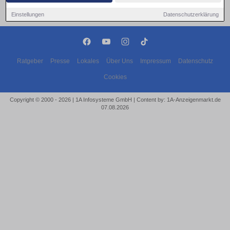
Einstellungen
Datenschutzerklärung
Ratgeber
Presse
Lokales
Über Uns
Impressum
Datenschutz
Cookies
Copyright © 2000 - 2026 | 1A Infosysteme GmbH | Content by: 1A-Anzeigenmarkt.de
07.08.2026