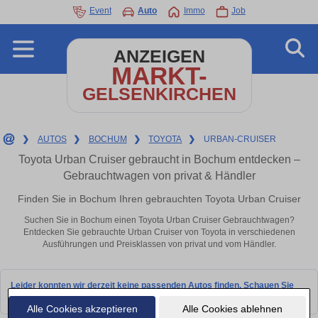
Event
Auto
Immo
Job
ANZEIGEN
MARKT-
GELSENKIRCHEN
❯
AUTOS
❯
BOCHUM
❯
TOYOTA
❯
URBAN-CRUISER
Toyota Urban Cruiser gebraucht in Bochum entdecken –
Gebrauchtwagen von privat & Händler
Finden Sie in Bochum Ihren gebrauchten Toyota Urban Cruiser
Suchen Sie in Bochum einen Toyota Urban Cruiser Gebrauchtwagen?
Entdecken Sie gebrauchte Urban Cruiser von Toyota in verschiedenen
Ausführungen und Preisklassen von privat und vom Händler.
Leider konnten wir derzeit keine passenden Autos finden. Schauen Sie
bald wieder vorbei!
Alle Cookies akzeptieren
Alle Cookies ablehnen