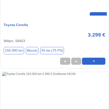
Toyota Corolla
3.299 €
Witten, 58453
156.000 km
Benzin
55 kw (75 PS)
★
➦
➜