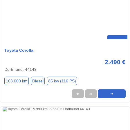
Toyota Corolla
2.490 €
Dortmund, 44149
163.000 km
Diesel
85 kw (116 PS)
★
➦
➜