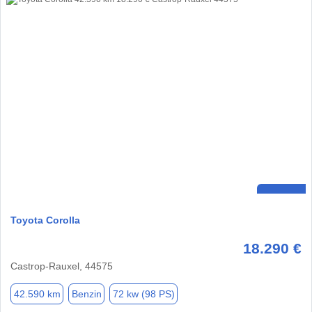
Toyota Corolla
18.290 €
Castrop-Rauxel, 44575
42.590 km
Benzin
72 kw (98 PS)