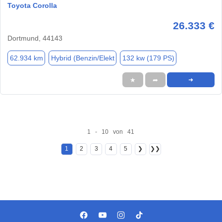
Toyota Corolla
26.333 €
Dortmund, 44143
62.934 km
Hybrid (Benzin/Elekt
132 kw (179 PS)
★
➦
➜
1 - 10 von 41
1
2
3
4
5
❯
❯❯