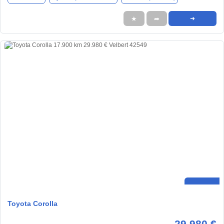
★
➦
➜
Toyota Corolla
29.980 €