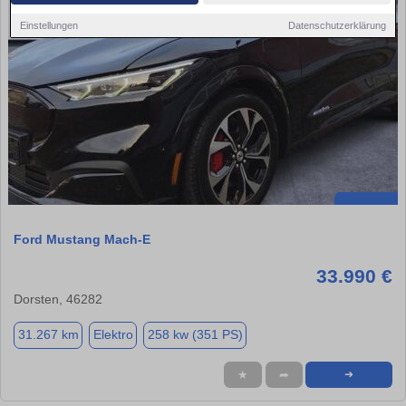
Einstellungen
Datenschutzerklärung
Ford Mustang Mach-E
33.990 €
Dorsten, 46282
31.267 km
Elektro
258 kw (351 PS)
★
➦
➜