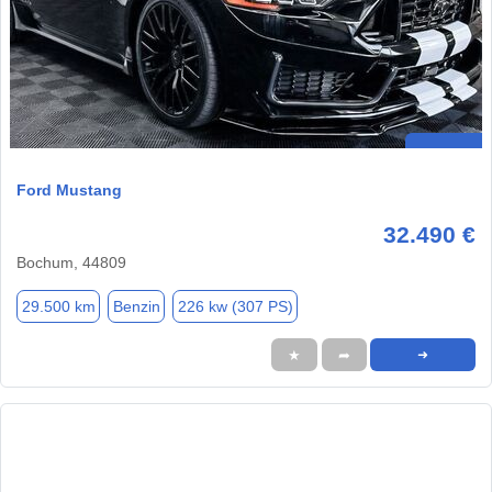
Ford Mustang
32.490 €
Bochum, 44809
29.500 km
Benzin
226 kw (307 PS)
★
➦
➜