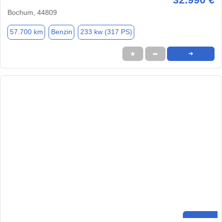
Bochum, 44809
57.700 km
Benzin
233 kw (317 PS)
★
➦
➜