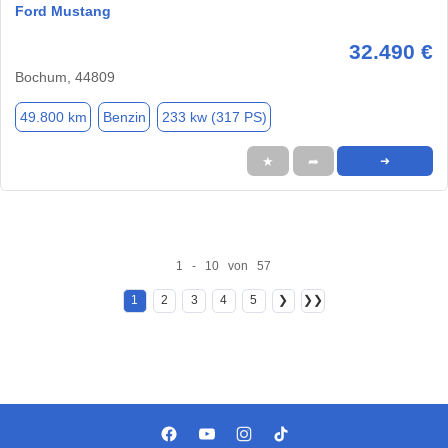
Ford Mustang
32.490 €
Bochum, 44809
49.800 km
Benzin
233 kw (317 PS)
★
➦
➜
1 - 10 von 57
1
2
3
4
5
❯
❯❯