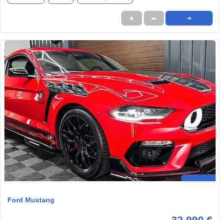
★
➦
➜
Ford Mustang
32.990 €