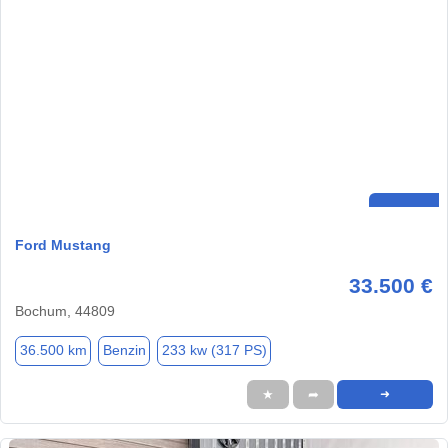
Ford Mustang
33.500 €
Bochum, 44809
36.500 km
Benzin
233 kw (317 PS)
★
➦
➜