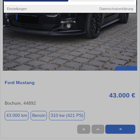
Einstellungen
Datenschutzerklärung
Ford Mustang
43.000 €
Bochum, 44892
43.000 km
Benzin
310 kw (421 PS)
★
➦
➜