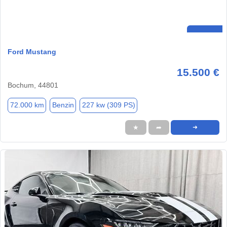
Ford Mustang
15.500 €
Bochum, 44801
72.000 km
Benzin
227 kw (309 PS)
★
➦
➜