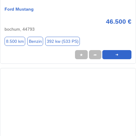
Ford Mustang
46.500 €
bochum, 44793
8.500 km
Benzin
392 kw (533 PS)
★
➦
➜