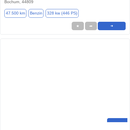
Bochum, 44809
47.500 km
Benzin
328 kw (446 PS)
★
➦
➜