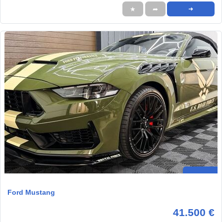
★
➦
➜
Ford Mustang
41.500 €