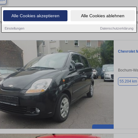
um
Finden Sie in Bochum Ihren gebrauch
Alle Cookies akzeptieren
Alle Cookies ablehnen
hen Sie in Bochum einen Chevrolet Matiz Gebrauchtwagen? Entdecken Sie gebrau
Preisklassen von privat und vom
Einstellungen
Datenschutzerklärung
Chevrolet 
Bochum-Wat
55.204 km