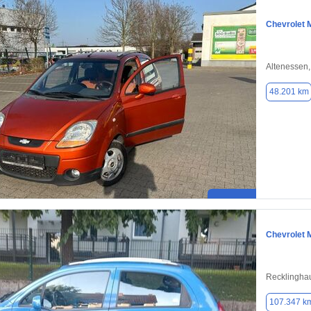
Chevrolet 
Altenessen
48.201 km
Chevrolet 
Recklingha
107.347 k