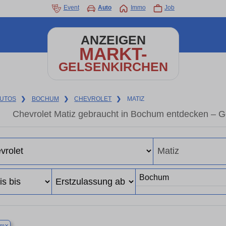
Event
Auto
Immo
Job
ANZEIGEN
MARKT-
GELSENKIRCHEN
UTOS
❯
BOCHUM
❯
CHEVROLET
❯
MATIZ
Chevrolet Matiz gebraucht in Bochum entdecken – G
×