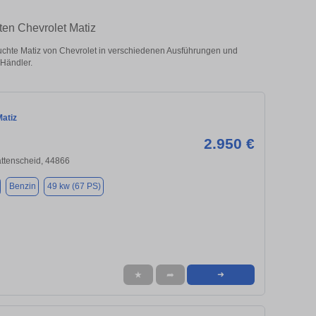
ten Chevrolet Matiz
chte Matiz von Chevrolet in verschiedenen Ausführungen und
 Händler.
Matiz
2.950 €
tenscheid, 44866
Benzin
49 kw (67 PS)
★
➦
➜