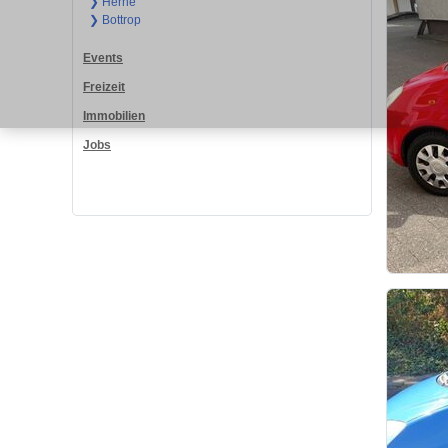
❯ Herne
❯ Bottrop
Events
Freizeit
Immobilien
Jobs