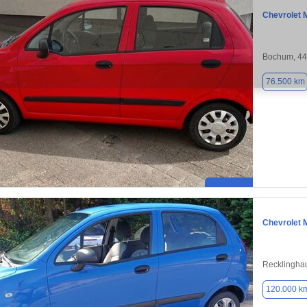
Chevrolet 
Bochum, 4
76.500 km
Chevrolet 
Recklingha
120.000 k