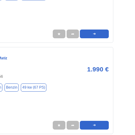
★
➦
➜
Matiz
1.990 €
56
m
Benzin
49 kw (67 PS)
★
➦
➜