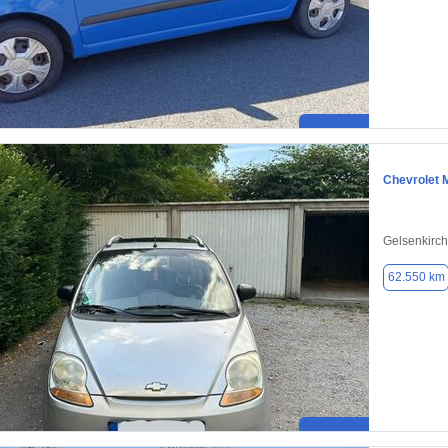
Chevrolet 
Gelsenkirc
62.550 km