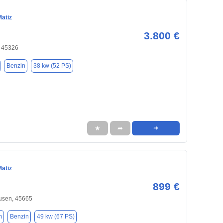
Matiz
3.800 €
, 45326
Benzin
38 kw (52 PS)
★
➦
➜
Matiz
899 €
usen, 45665
m
Benzin
49 kw (67 PS)