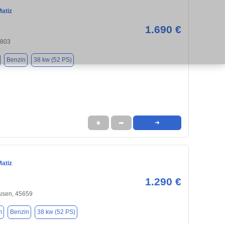
Matiz
1.690 €
4803
Benzin
38 kw (52 PS)
★
➦
➜
Matiz
1.290 €
usen, 45659
m
Benzin
38 kw (52 PS)