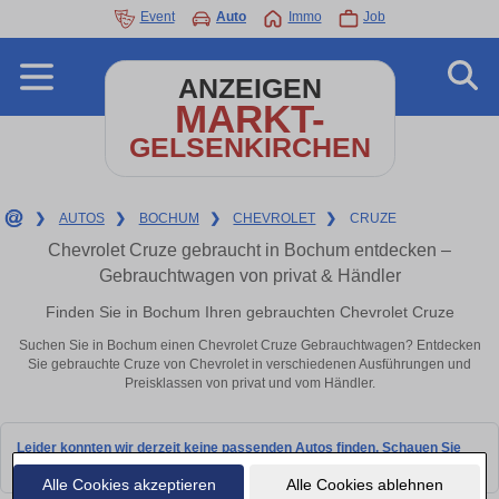
Event
Auto
Immo
Job
ANZEIGEN
MARKT-
GELSENKIRCHEN
❯
AUTOS
❯
BOCHUM
❯
CHEVROLET
❯
CRUZE
Chevrolet Cruze gebraucht in Bochum entdecken –
Gebrauchtwagen von privat & Händler
Finden Sie in Bochum Ihren gebrauchten Chevrolet Cruze
Suchen Sie in Bochum einen Chevrolet Cruze Gebrauchtwagen? Entdecken
Sie gebrauchte Cruze von Chevrolet in verschiedenen Ausführungen und
Preisklassen von privat und vom Händler.
Leider konnten wir derzeit keine passenden Autos finden. Schauen Sie
bald wieder vorbei!
Alle Cookies akzeptieren
Alle Cookies ablehnen