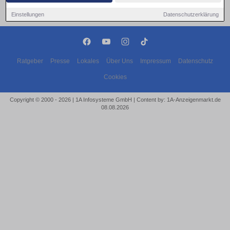
Einstellungen
Datenschutzerklärung
Ratgeber
Presse
Lokales
Über Uns
Impressum
Datenschutz
Cookies
Copyright © 2000 - 2026 | 1A Infosysteme GmbH | Content by: 1A-Anzeigenmarkt.de
08.08.2026