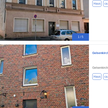
Haus
ca
1 / 5
Gelsenkirc
Gelsenkirc
Haus
ca