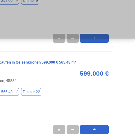
. 252,00 m²
Zimmer 9
★
➦
➜
aufen in Gelsenkirchen 599.000 € 565.48 m²
599.000 €
hen, 45884
. 565,48 m²
Zimmer 22
★
➦
➜