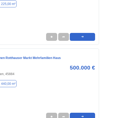
. 225,00 m²
★
➦
➜
hen Rotthauser Markt Mehrfamilien Haus
500.000 €
hen, 45884
. 440,00 m²
★
➦
➜