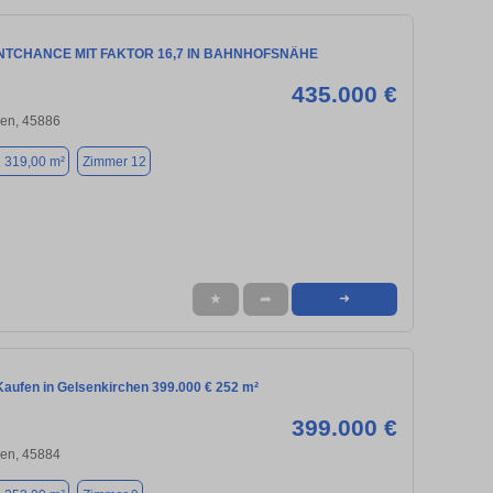
NTCHANCE MIT FAKTOR 16,7 IN BAHNHOFSNÄHE
435.000 €
hen, 45886
. 319,00 m²
Zimmer 12
★
➦
➜
aufen in Gelsenkirchen 399.000 € 252 m²
399.000 €
hen, 45884