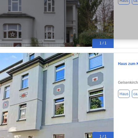
Haus
ca
1 / 1
Haus zum K
Gelsenkirc
Haus
ca
1 / 1