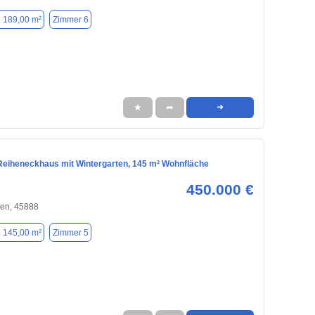
. 189,00 m²
Zimmer 6
★
➦
➜
eiheneckhaus mit Wintergarten, 145 m² Wohnfläche
450.000 €
hen, 45888
. 145,00 m²
Zimmer 5