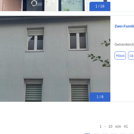
1 / 18
Zwei-Famil
Gelsenkirc
Haus
ca
1 / 8
1 - 10 von 41