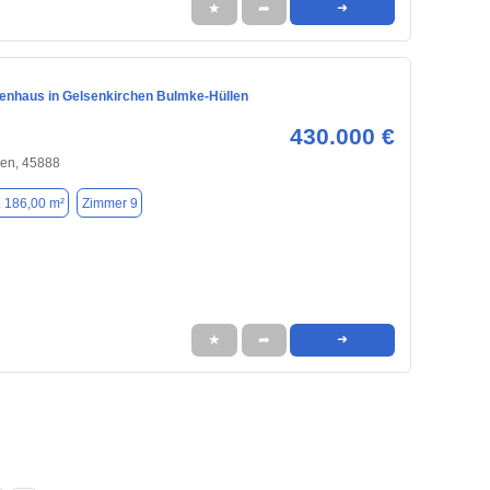
★
➦
➜
ienhaus in Gelsenkirchen Bulmke-Hüllen
430.000 €
hen, 45888
. 186,00 m²
Zimmer 9
★
➦
➜