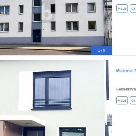
Haus
ca
1 / 6
Modernes R
Gelsenkirc
Haus
ca