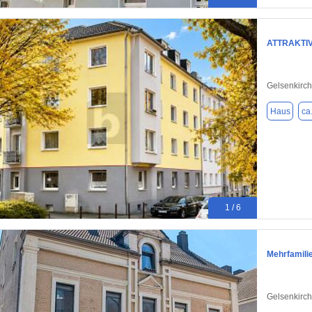
ATTRAKTI
Gelsenkirc
Haus
ca
1 / 6
Mehrfamili
Gelsenkirc