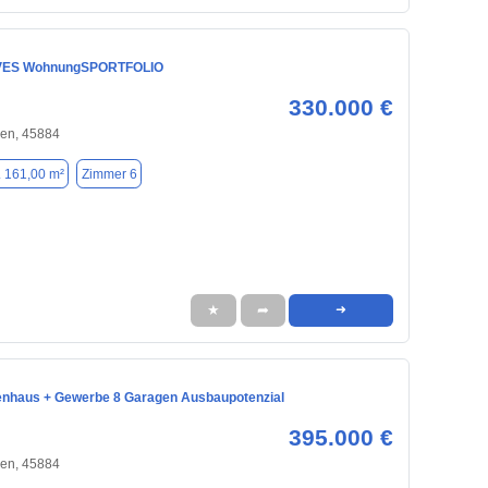
VES WohnungSPORTFOLIO
330.000 €
hen, 45884
. 161,00 m²
Zimmer 6
★
➦
➜
enhaus + Gewerbe 8 Garagen Ausbaupotenzial
395.000 €
hen, 45884