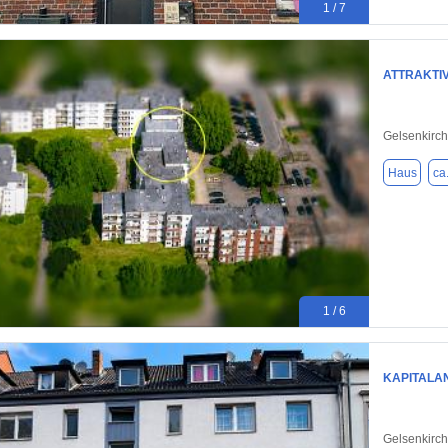
1 / 7
ATTRAKTI
Gelsenkirc
Haus
ca
1 / 6
KAPITALA
Gelsenkirc