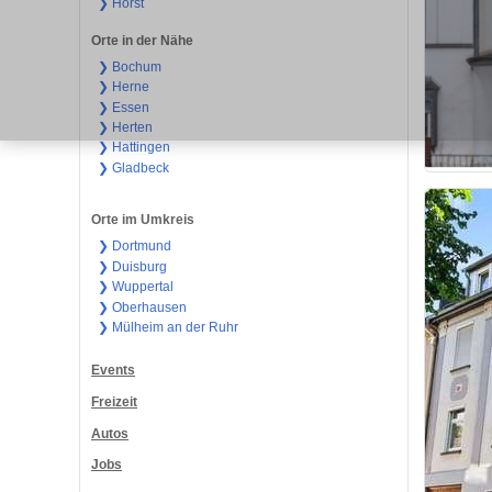
❯ Horst
Orte in der Nähe
❯ Bochum
❯ Herne
❯ Essen
❯ Herten
❯ Hattingen
❯ Gladbeck
Orte im Umkreis
❯ Dortmund
❯ Duisburg
❯ Wuppertal
❯ Oberhausen
❯ Mülheim an der Ruhr
Events
Freizeit
Autos
Jobs