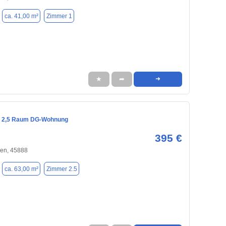
ca. 41,00 m²
Zimmer 1
★
➦
➜
 2,5 Raum DG-Wohnung
395 €
hen, 45888
ca. 63,00 m²
Zimmer 2.5