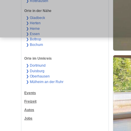
❯ Rotthausen
Orte in der Nähe
❯ Gladbeck
❯ Herten
❯ Herne
❯ Essen
❯ Bottrop
❯ Bochum
Orte im Umkreis
❯ Dortmund
❯ Duisburg
❯ Oberhausen
❯ Mülheim an der Ruhr
Events
Freizeit
Autos
Jobs