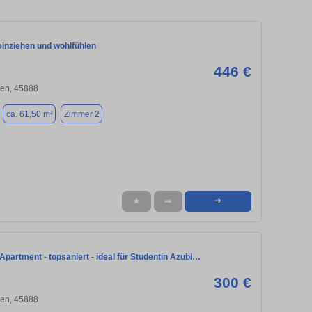
einziehen und wohlfühlen
446 €
hen, 45888
ca. 61,50 m²
Zimmer 2
★
➦
➜
Apartment - topsaniert - ideal für Studentin Azubi…
300 €
hen, 45888