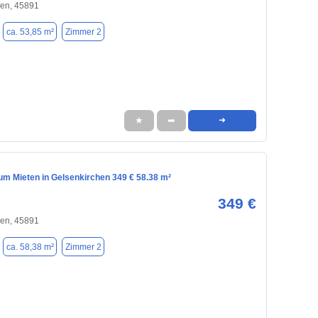
hen, 45891
ca. 53,85 m²
Zimmer 2
★
➦
➜
m Mieten in Gelsenkirchen 349 € 58.38 m²
349 €
hen, 45891
ca. 58,38 m²
Zimmer 2