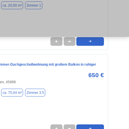
ca. 20,00 m²
Zimmer 1
★
➦
➜
Zimmer-Dachgeschoßwohnung mit großem Balkon in ruhiger
650 €
hen, 45888
ca. 75,04 m²
Zimmer 3.5
★
➦
➜