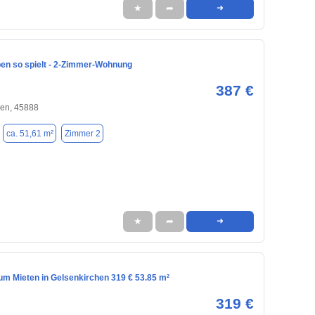
★
➦
➜
en so spielt - 2-Zimmer-Wohnung
387 €
hen, 45888
ca. 51,61 m²
Zimmer 2
★
➦
➜
m Mieten in Gelsenkirchen 319 € 53.85 m²
319 €