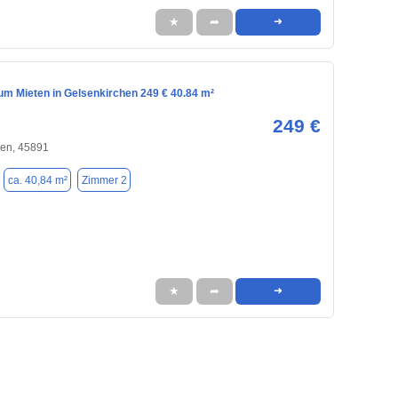
★
➦
➜
m Mieten in Gelsenkirchen 249 € 40.84 m²
249 €
hen, 45891
ca. 40,84 m²
Zimmer 2
★
➦
➜