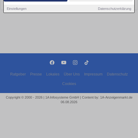
bald wieder vorbei!
Einstellungen
Datenschutzerklärung
Ratgeber
Presse
Lokales
Über Uns
Impressum
Datenschutz
Cookies
Copyright © 2000 - 2026 | 1A Infosysteme GmbH | Content by: 1A-Anzeigenmarkt.de
06.08.2026