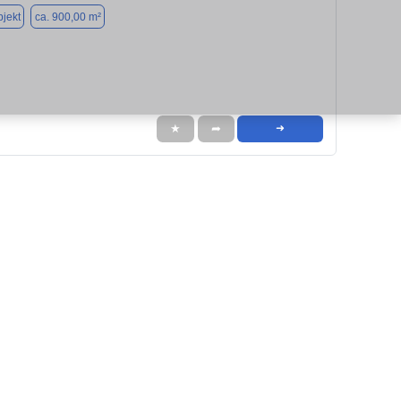
jekt
ca. 900,00 m²
★
➦
➜