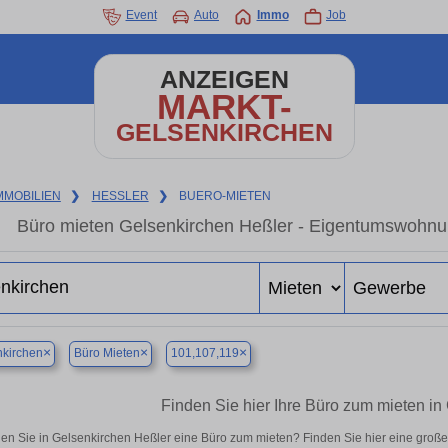
Event
Auto
Immo
Job
ANZEIGEN
MARKT-
GELSENKIRCHEN
MMOBILIEN
❯
HESSLER
❯
BUERO-MIETEN
Büro mieten Gelsenkirchen Heßler - Eigentumswohnun
×
×
×
kirchen
Büro Mieten
101,107,119
Finden Sie hier Ihre Büro zum mieten in
en Sie in Gelsenkirchen Heßler eine Büro zum mieten? Finden Sie hier eine groß