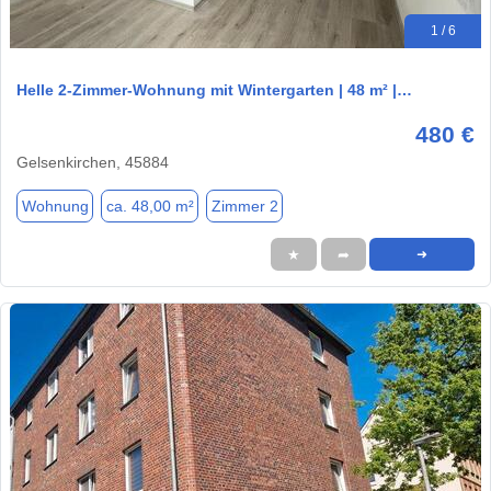
1 / 6
Helle 2-Zimmer-Wohnung mit Wintergarten | 48 m² |…
480 €
Gelsenkirchen, 45884
Wohnung
ca. 48,00 m²
Zimmer 2
★
➦
➜