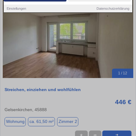
Einstellungen
Datenschutzerklärung
1 / 12
Streichen, einziehen und wohlfühlen
446 €
Gelsenkirchen, 45888
Wohnung
ca. 61,50 m²
Zimmer 2
★
➦
➜