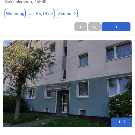
Gelsenkirchen, 45888
Wohnung
ca. 55,19 m²
Zimmer 2
★
➦
➜
1 / 7