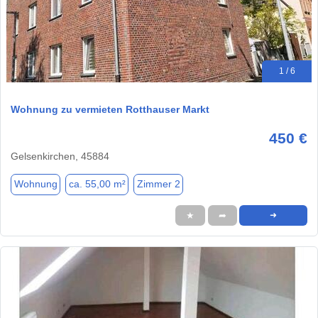
1 / 6
Wohnung zu vermieten Rotthauser Markt
450 €
Gelsenkirchen, 45884
Wohnung
ca. 55,00 m²
Zimmer 2
★
➦
➜