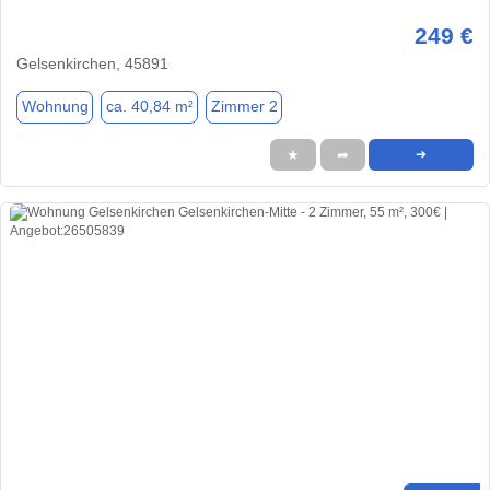
249 €
Gelsenkirchen, 45891
Wohnung
ca. 40,84 m²
Zimmer 2
★
➦
➜