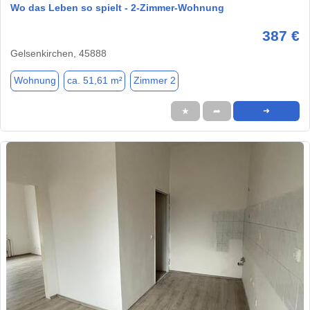
Wo das Leben so spielt - 2-Zimmer-Wohnung
387 €
Gelsenkirchen, 45888
Wohnung
ca. 51,61 m²
Zimmer 2
★
➦
➜