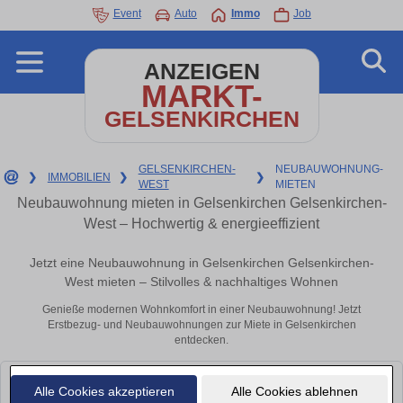
Event
Auto
Immo
Job
ANZEIGEN
MARKT-
GELSENKIRCHEN
GELSENKIRCHEN-
NEUBAUWOHNUNG-
❯
IMMOBILIEN
❯
❯
WEST
MIETEN
Neubauwohnung mieten in Gelsenkirchen Gelsenkirchen-
West – Hochwertig & energieeffizient
Jetzt eine Neubauwohnung in Gelsenkirchen Gelsenkirchen-
West mieten – Stilvolles & nachhaltiges Wohnen
Genieße modernen Wohnkomfort in einer Neubauwohnung! Jetzt
Erstbezug- und Neubauwohnungen zur Miete in Gelsenkirchen
entdecken.
Leider konnten wir derzeit keine passenden Objekte finden. Schauen Sie
Alle Cookies akzeptieren
Alle Cookies ablehnen
bald wieder vorbei!