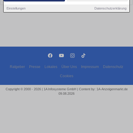
Einstellungen
Datenschutzerklärung
Ratgeber
Presse
Lokales
Über Uns
Impressum
Datenschutz
Cookies
Copyright © 2000 - 2026 | 1A Infosysteme GmbH | Content by: 1A-Anzeigenmarkt.de
09.08.2026