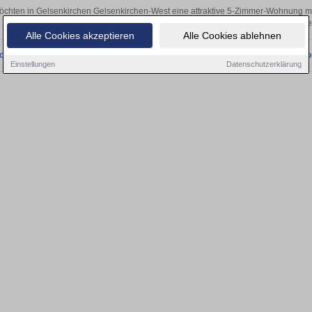
öchten in Gelsenkirchen Gelsenkirchen-West eine attraktive 5-Zimmer-Wohnung 
Gelsenkirchen Gelsenkirchen-West finden Sie Ihre Fünfzimmerwohnung. Mit e
Alle Cookies akzeptieren
Alle Cookies ablehnen
onnten wir derzeit keine passenden Objekte finden. Schauen Sie bald wieder vo
Einstellungen
Datenschutzerklärung