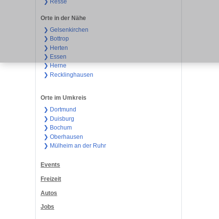
❯ Resse
Orte in der Nähe
❯ Gelsenkirchen
❯ Bottrop
❯ Herten
❯ Essen
❯ Herne
❯ Recklinghausen
Orte im Umkreis
❯ Dortmund
❯ Duisburg
❯ Bochum
❯ Oberhausen
❯ Mülheim an der Ruhr
Events
Freizeit
Autos
Jobs