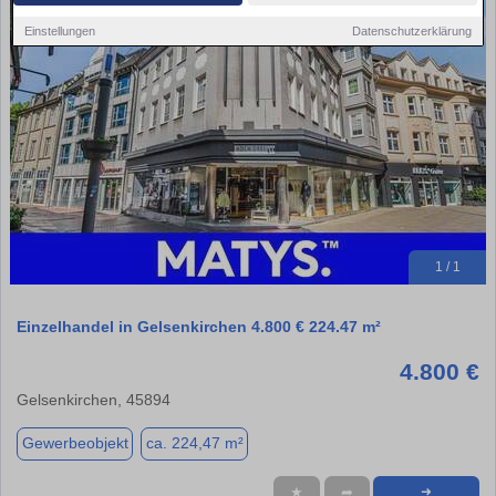
Einstellungen
Datenschutzerklärung
1 / 1
Einzelhandel in Gelsenkirchen 4.800 € 224.47 m²
4.800 €
Gelsenkirchen, 45894
Gewerbeobjekt
ca. 224,47 m²
★
➦
➜