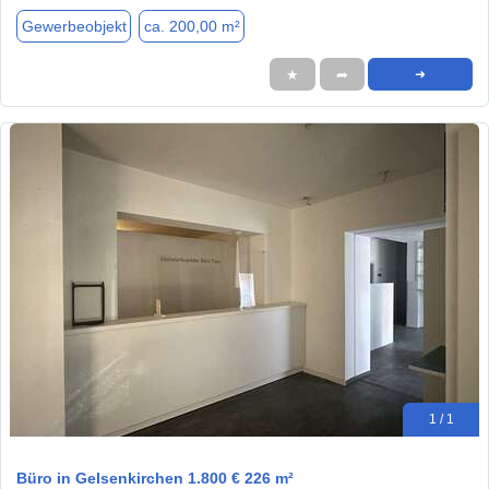
Gewerbeobjekt
ca. 200,00 m²
★
➦
➜
1 / 1
Büro in Gelsenkirchen 1.800 € 226 m²