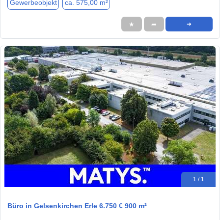
Gewerbeobjekt
ca. 575,00 m²
★
➦
➜
1 / 1
Büro in Gelsenkirchen Erle 6.750 € 900 m²