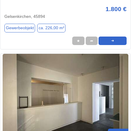
1.800 €
Gelsenkirchen, 45894
Gewerbeobjekt
ca. 226,00 m²
★
➦
➜