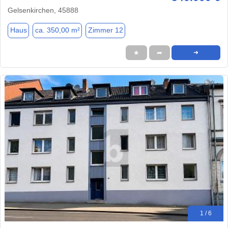
Gelsenkirchen, 45888
Haus
ca. 350,00 m²
Zimmer 12
★
➦
➜
1 / 6