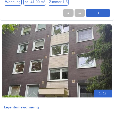
Wohnung
ca. 41,00 m²
Zimmer 1.5
★
➦
➜
1 / 12
Eigentumswohnung