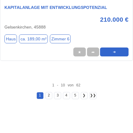
KAPITALANLAGE MIT ENTWICKLUNGSPOTENZIAL
210.000 €
Gelsenkirchen, 45888
Haus
ca. 189,00 m²
Zimmer 6
★
➦
➜
1 - 10 von 62
1
2
3
4
5
❯
❯❯