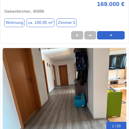
169.000 €
Gelsenkirchen, 45886
Wohnung
ca. 100,85 m²
Zimmer 5
★
➦
➜
1 / 20