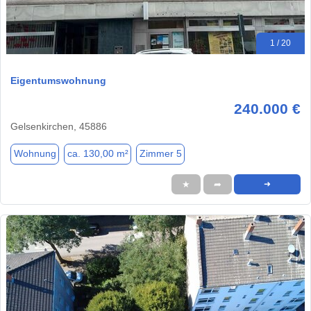
1 / 20
Eigentumswohnung
240.000 €
Gelsenkirchen, 45886
Wohnung
ca. 130,00 m²
Zimmer 5
★
➦
➜