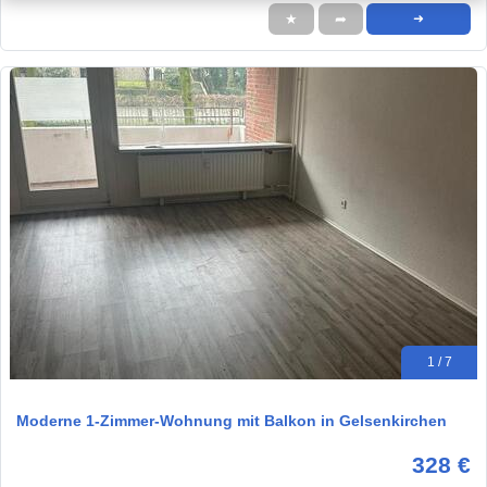
★
➦
➜
1 / 7
Moderne 1-Zimmer-Wohnung mit Balkon in Gelsenkirchen
328 €