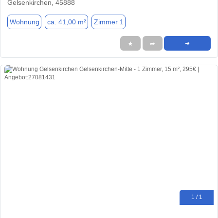
Gelsenkirchen, 45888
Wohnung
ca. 41,00 m²
Zimmer 1
★
➦
➜
1 / 1