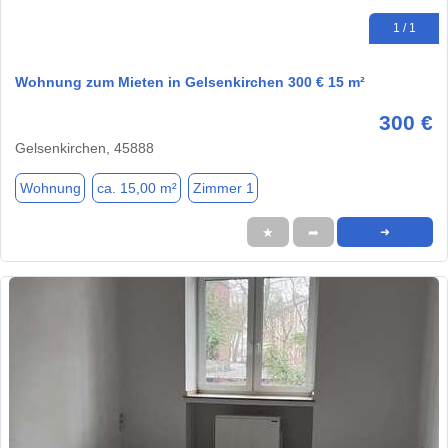
1 / 1
Wohnung zum Mieten in Gelsenkirchen 300 € 15 m²
300 €
Gelsenkirchen, 45888
Wohnung
ca. 15,00 m²
Zimmer 1
★
➦
➜