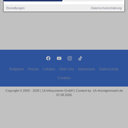
bald wieder vorbei!
Einstellungen
Datenschutzerklärung
Ratgeber
Presse
Lokales
Über Uns
Impressum
Datenschutz
Cookies
Copyright © 2000 - 2026 | 1A Infosysteme GmbH | Content by: 1A-Anzeigenmarkt.de
07.08.2026