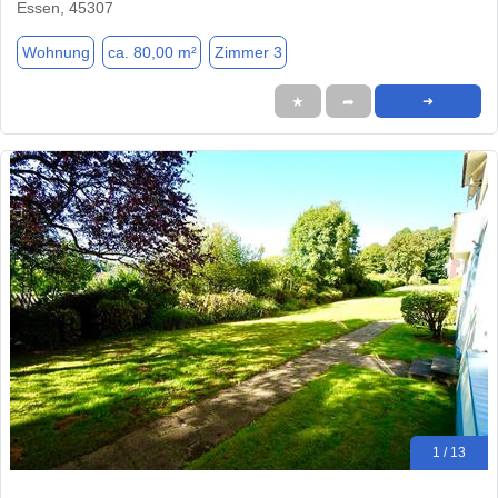
Essen, 45307
Wohnung
ca. 80,00 m²
Zimmer 3
★
➦
➜
1 / 13