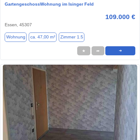
GartengeschossWohnung im Isinger Feld
109.000 €
Essen, 45307
Wohnung
ca. 47,00 m²
Zimmer 1.5
★
➦
➜