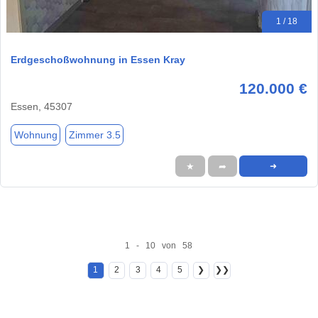
1 / 18
Erdgeschoßwohnung in Essen Kray
120.000 €
Essen, 45307
Wohnung
Zimmer 3.5
★
➦
➜
1 - 10 von 58
1
2
3
4
5
❯
❯❯