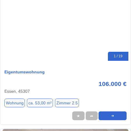
1 / 19
Eigentumswohnung
106.000 €
Essen, 45307
Wohnung
ca. 53,00 m²
Zimmer 2.5
★
➦
➜