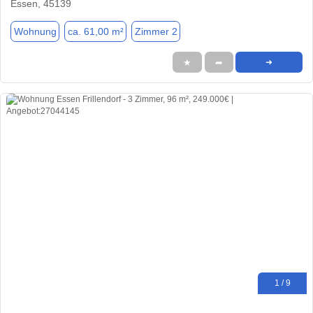
Essen, 45139
Wohnung
ca. 61,00 m²
Zimmer 2
★
➦
➜
1 / 9