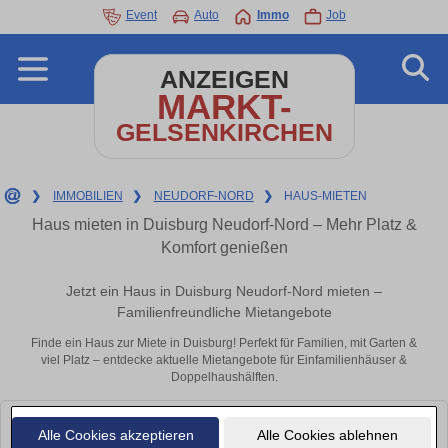
Event
Auto
Immo
Job
ANZEIGEN
MARKT-
GELSENKIRCHEN
❯
IMMOBILIEN
❯
NEUDORF-NORD
❯
HAUS-MIETEN
Haus mieten in Duisburg Neudorf-Nord – Mehr Platz &
Komfort genießen
Jetzt ein Haus in Duisburg Neudorf-Nord mieten –
Familienfreundliche Mietangebote
Finde ein Haus zur Miete in Duisburg! Perfekt für Familien, mit Garten &
viel Platz – entdecke aktuelle Mietangebote für Einfamilienhäuser &
Doppelhaushälften.
Leider konnten wir derzeit keine passenden Objekte finden. Schauen Sie
Alle Cookies akzeptieren
Alle Cookies ablehnen
bald wieder vorbei!