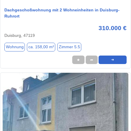
Dachgeschoßwohnung mit 2 Wohneinheiten in Duisburg-
Ruhrort
310.000 €
Duisburg, 47119
Wohnung
ca. 158,00 m²
Zimmer 5.5
★
➦
➜