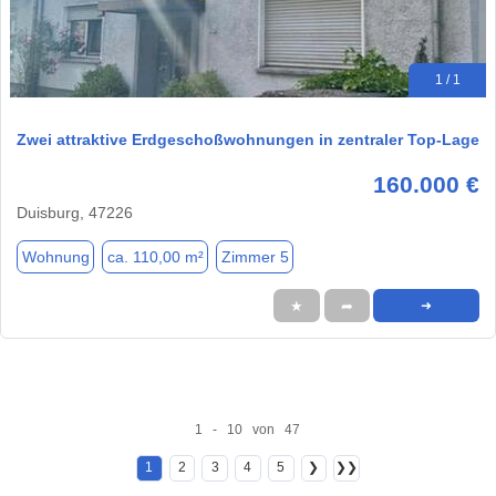
1 / 1
Zwei attraktive Erdgeschoßwohnungen in zentraler Top-Lage
160.000 €
Duisburg, 47226
Wohnung
ca. 110,00 m²
Zimmer 5
★
➦
➜
1 - 10 von 47
1
2
3
4
5
❯
❯❯