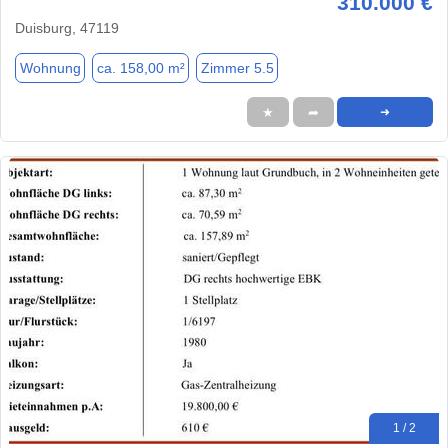
310.000 €
Duisburg, 47119
Wohnung
ca. 158,00 m²
Zimmer 5.5
★
➦
➜
1 / 2