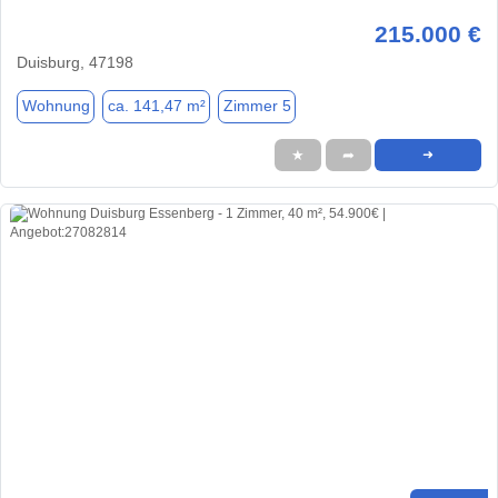
215.000 €
Duisburg, 47198
Wohnung
ca. 141,47 m²
Zimmer 5
★
➦
➜