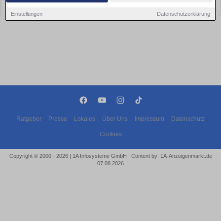
bald wieder vorbei!
Einstellungen
Datenschutzerklärung
Ratgeber
Presse
Lokales
Über Uns
Impressum
Datenschutz
Cookies
Copyright © 2000 - 2026 | 1A Infosysteme GmbH | Content by: 1A-Anzeigenmarkt.de
07.08.2026