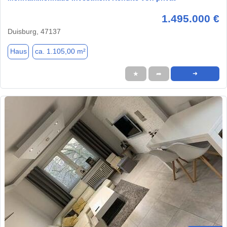
1.495.000 €
Duisburg, 47137
Haus
ca. 1.105,00 m²
★
➦
➜