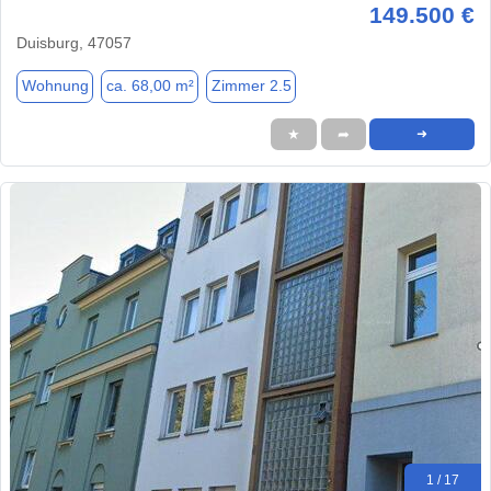
149.500 €
Duisburg, 47057
Wohnung
ca. 68,00 m²
Zimmer 2.5
★
➦
➜
1 / 17