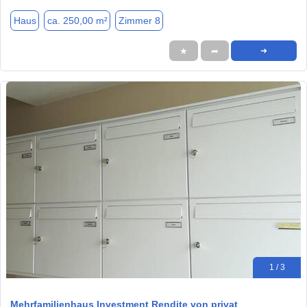
Haus
ca. 250,00 m²
Zimmer 8
★
➦
➜
1 / 3
Mehrfamilienhaus Investment Rendite von privat