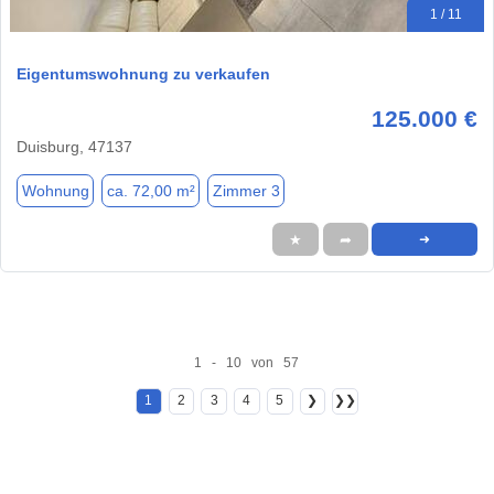
1 / 11
Eigentumswohnung zu verkaufen
125.000 €
Duisburg, 47137
Wohnung
ca. 72,00 m²
Zimmer 3
★
➦
➜
1 - 10 von 57
1
2
3
4
5
❯
❯❯