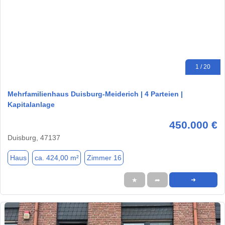
1 / 20
Mehrfamilienhaus Duisburg-Meiderich | 4 Parteien |
Kapitalanlage
450.000 €
Duisburg, 47137
Haus
ca. 424,00 m²
Zimmer 16
★
➦
➜