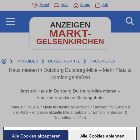
Event
Auto
Immo
Job
ANZEIGEN
MARKT-
GELSENKIRCHEN
❯
IMMOBILIEN
❯
DUISBURG-MITTE
❯
HAUS-MIETEN
Haus mieten in Duisburg Duisburg-Mitte – Mehr Platz &
Komfort genießen
Jetzt ein Haus in Duisburg Duisburg-Mitte mieten –
Familienfreundliche Mietangebote
Finde ein Haus zur Miete in Duisburg! Perfekt für Familien, mit Garten &
viel Platz – entdecke aktuelle Mietangebote für Einfamilienhäuser &
Doppelhaushälften.
Leider konnten wir derzeit keine passenden Objekte finden. Schauen Sie
Alle Cookies akzeptieren
Alle Cookies ablehnen
bald wieder vorbei!