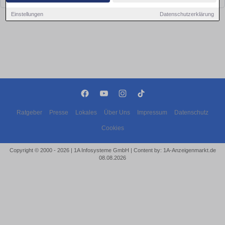
Einstellungen
Datenschutzerklärung
Ratgeber
Presse
Lokales
Über Uns
Impressum
Datenschutz
Cookies
Copyright © 2000 - 2026 | 1A Infosysteme GmbH | Content by: 1A-Anzeigenmarkt.de
08.08.2026