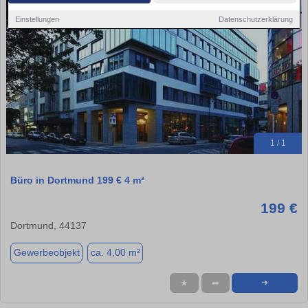
Einstellungen
Datenschutzerklärung
1 / 1
Büro in Dortmund 199 € 4 m²
199 €
Dortmund, 44137
Gewerbeobjekt
ca. 4,00 m²
★
➦
➜