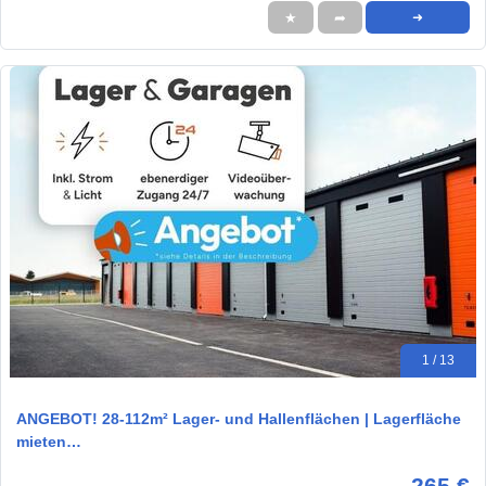
★
➦
➜
1 / 13
ANGEBOT! 28-112m² Lager- und Hallenflächen | Lagerfläche
mieten…
265 €