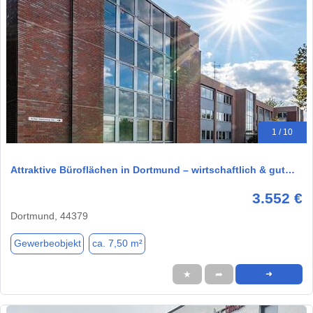
1 / 10
Attraktive Büroflächen in Dortmund – wirtschaftlich & gut…
3.552 €
Dortmund, 44379
Gewerbeobjekt
ca. 7,50 m²
★
➦
➜