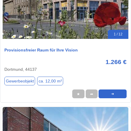
1 / 12
Provisionsfreier Raum für Ihre Vision
1.266 €
Dortmund, 44137
Gewerbeobjekt
ca. 12,00 m²
★
➦
➜