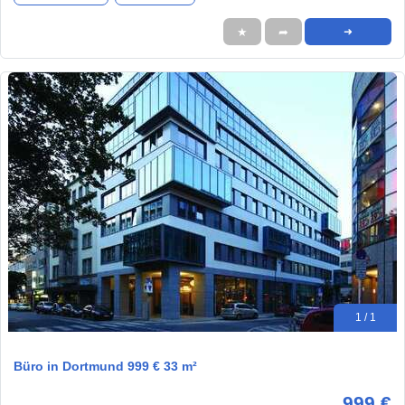
★
➦
➜
1 / 1
Büro in Dortmund 999 € 33 m²
999 €