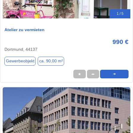
1 / 5
Atelier zu vermieten
990 €
Dortmund, 44137
Gewerbeobjekt
ca. 90,00 m²
★
➦
➜