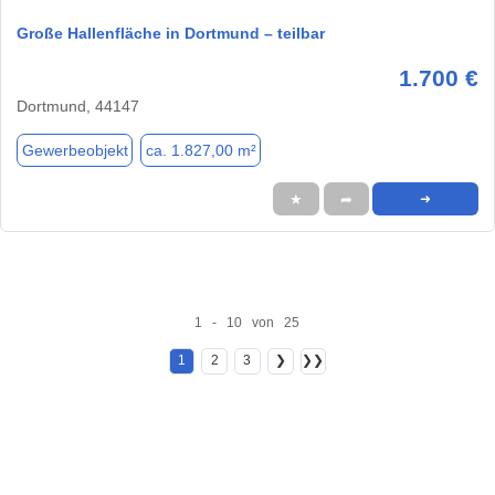
Große Hallenfläche in Dortmund – teilbar
1.700 €
Dortmund, 44147
Gewerbeobjekt
ca. 1.827,00 m²
★
➦
➜
1 - 10 von 25
1
2
3
❯
❯❯