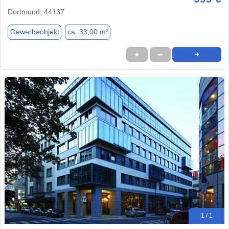
Dortmund, 44137
Gewerbeobjekt
ca. 33,00 m²
★
➦
➜
1 / 1