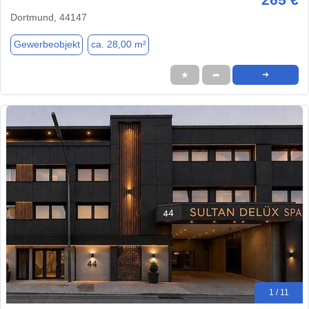
Dortmund, 44147
Gewerbeobjekt
ca. 28,00 m²
★
➦
➜
1 / 11