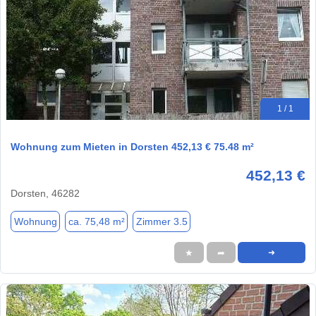
1 / 1
Wohnung zum Mieten in Dorsten 452,13 € 75.48 m²
452,13 €
Dorsten, 46282
Wohnung
ca. 75,48 m²
Zimmer 3.5
★
➦
➜