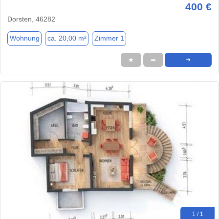
400 €
Dorsten, 46282
Wohnung
ca. 20,00 m²
Zimmer 1
★
➦
➜
1 / 1