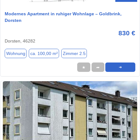
Modernes Apartment in ruhiger Wohnlage – Goldbrink,
Dorsten
830 €
Dorsten, 46282
Wohnung
ca. 100,00 m²
Zimmer 2.5
★
➦
➜