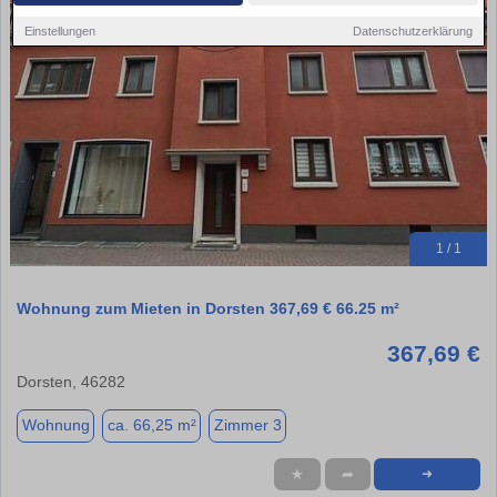
Einstellungen
Datenschutzerklärung
1 / 1
Wohnung zum Mieten in Dorsten 367,69 € 66.25 m²
367,69 €
Dorsten, 46282
Wohnung
ca. 66,25 m²
Zimmer 3
★
➦
➜