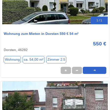
1 / 1
Wohnung zum Mieten in Dorsten 550 € 54 m²
550 €
Dorsten, 46282
Wohnung
ca. 54,00 m²
Zimmer 2.5
★
➦
➜