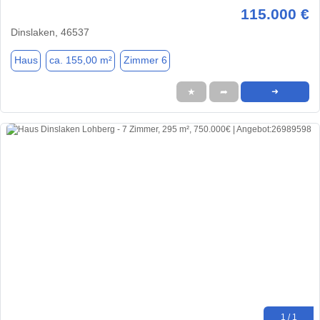
115.000 €
Dinslaken, 46537
Haus
ca. 155,00 m²
Zimmer 6
★
➦
➜
1 / 1