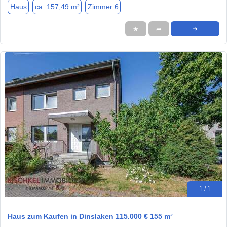
Haus
ca. 157,49 m²
Zimmer 6
★
➦
➜
1 / 1
Haus zum Kaufen in Dinslaken 115.000 € 155 m²