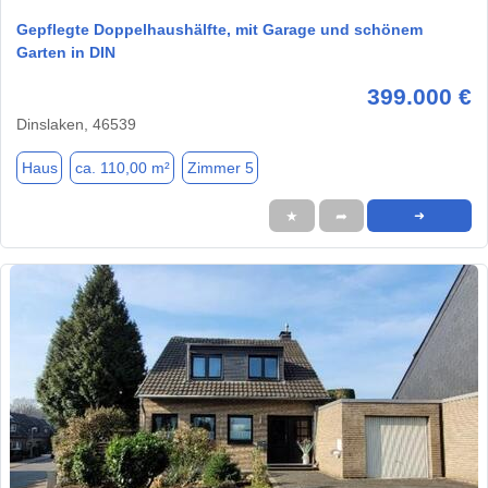
Gepflegte Doppelhaushälfte, mit Garage und schönem
Garten in DIN
399.000 €
Dinslaken, 46539
Haus
ca. 110,00 m²
Zimmer 5
★
➦
➜