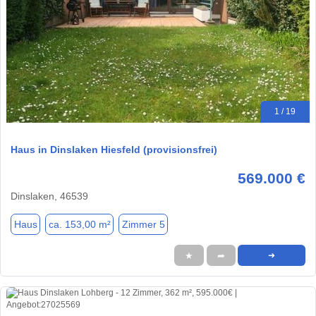
1 / 19
Haus in Dinslaken Hiesfeld (provisionsfrei)
569.000 €
Dinslaken, 46539
Haus
ca. 153,00 m²
Zimmer 5
★
➦
➜