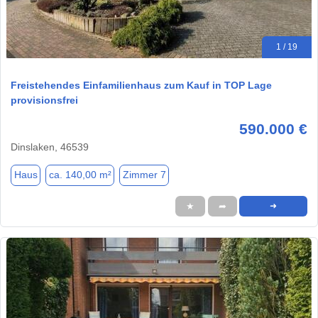
1 / 19
Freistehendes Einfamilienhaus zum Kauf in TOP Lage
provisionsfrei
590.000 €
Dinslaken, 46539
Haus
ca. 140,00 m²
Zimmer 7
★
➦
➜