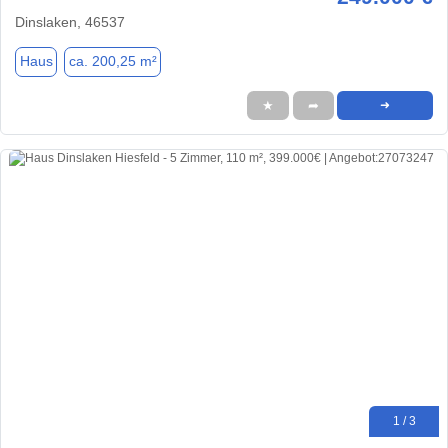
Dinslaken, 46537
Haus
ca. 200,25 m²
★
➦
➜
1 / 3