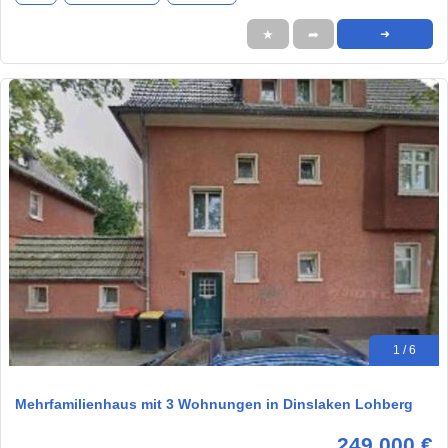
★
➦
➜
1 / 6
Mehrfamilienhaus mit 3 Wohnungen in Dinslaken Lohberg
249.000 €