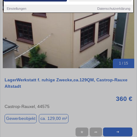
Einstellungen
Datenschutzerklärung
1 / 15
LagerWerkstatt f. ruhige Zwecke,ca.129QM, Castrop-Rauxe
Altstadt
360 €
Castrop-Rauxel, 44575
Gewerbeobjekt
ca. 129,00 m²
★
➦
➜