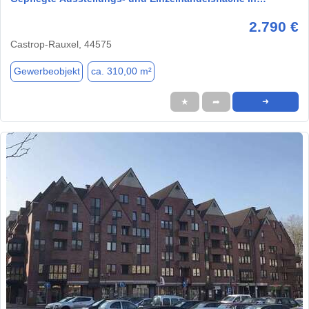
2.790 €
Castrop-Rauxel, 44575
Gewerbeobjekt
ca. 310,00 m²
★
➦
➜