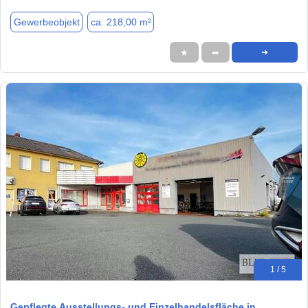
Gewerbeobjekt
ca. 218,00 m²
★
➦
➜
1 / 5
Gepflegte Ausstellungs- und Einzelhandelsfläche in…