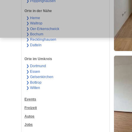
❯ Pöppinghausen
Orte in der Nähe
❯ Herne
❯ Waltrop
❯ Oer-Erkenschwick
❯ Bochum
❯ Recklinghausen
❯ Datteln
Orte im Umkreis
❯ Dortmund
❯ Essen
❯ Gelsenkirchen
❯ Bottrop
❯ Witten
Events
Freizeit
Autos
Jobs