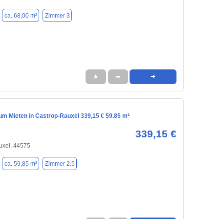
ca. 68,00 m²
Zimmer 3
★
➦
➜
m Mieten in Castrop-Rauxel 339,15 € 59.85 m²
339,15 €
uxel, 44575
ca. 59,85 m²
Zimmer 2.5