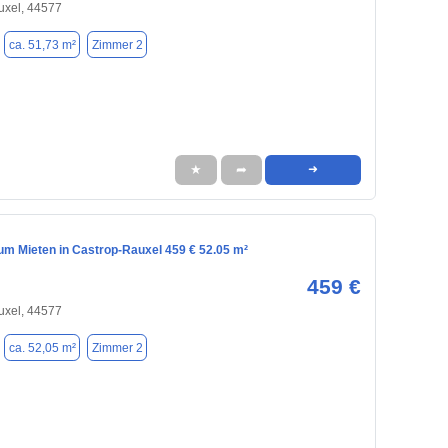
uxel, 44577
ca. 51,73 m²
Zimmer 2
★
➦
➜
m Mieten in Castrop-Rauxel 459 € 52.05 m²
459 €
uxel, 44577
ca. 52,05 m²
Zimmer 2