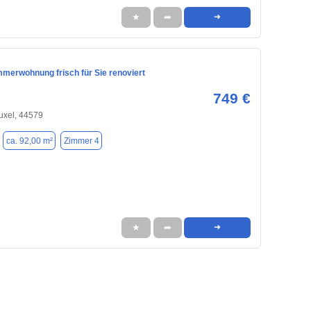
★
➦
➜
mmerwohnung frisch für Sie renoviert
749 €
uxel, 44579
ca. 92,00 m²
Zimmer 4
★
➦
➜