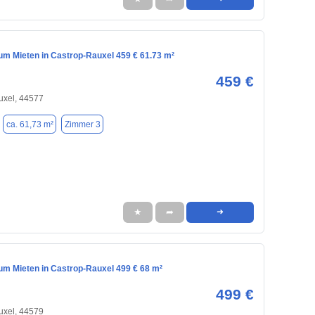
m Mieten in Castrop-Rauxel 459 € 61.73 m²
459 €
uxel, 44577
ca. 61,73 m²
Zimmer 3
★
➦
➜
m Mieten in Castrop-Rauxel 499 € 68 m²
499 €
uxel, 44579