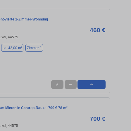
enovierte 1-Zimmer-Wohnung
460 €
uxel, 44575
ca. 43,00 m²
Zimmer 1
★
➦
➜
m Mieten in Castrop-Rauxel 700 € 78 m²
700 €
uxel, 44575