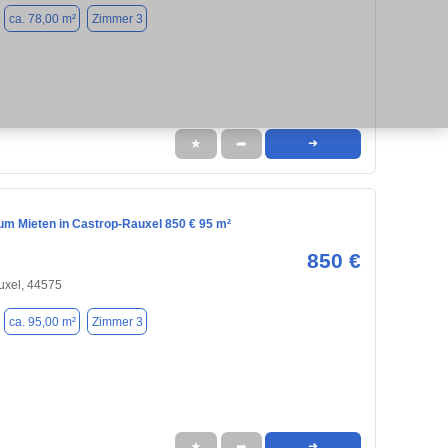
ca. 78,00 m²
Zimmer 3
★
➦
➜
m Mieten in Castrop-Rauxel 850 € 95 m²
850 €
uxel, 44575
ca. 95,00 m²
Zimmer 3
★
➦
➜