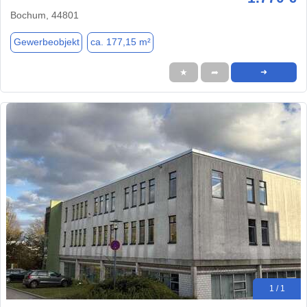
Bochum, 44801
Gewerbeobjekt
ca. 177,15 m²
★
➦
➜
1 / 1