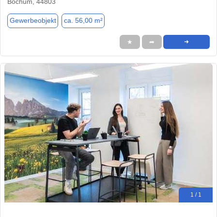
Bochum, 44803
Gewerbeobjekt
ca. 56,00 m²
★
➦
➜
1 / 1