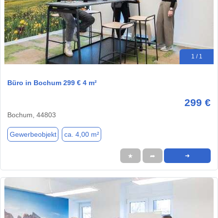
1 / 1
Büro in Bochum 299 € 4 m²
299 €
Bochum, 44803
Gewerbeobjekt
ca. 4,00 m²
★
➦
➜