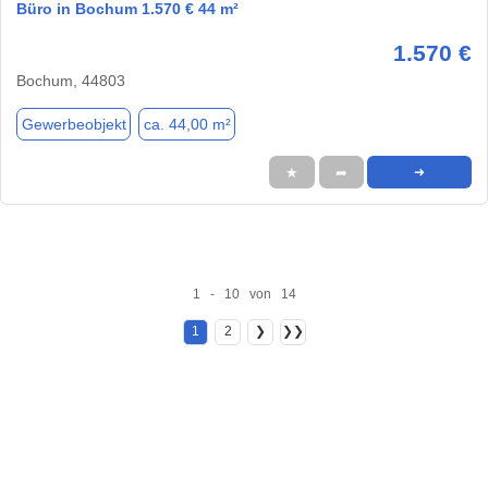
Büro in Bochum 1.570 € 44 m²
1.570 €
Bochum, 44803
Gewerbeobjekt
ca. 44,00 m²
★
➦
➜
1 - 10 von 14
1
2
❯
❯❯