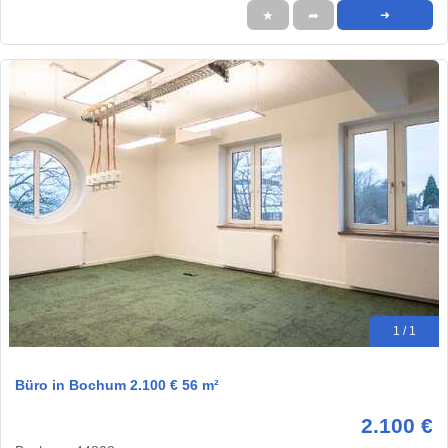
★
➦
➜
1 / 1
Büro in Bochum 2.100 € 56 m²
2.100 €