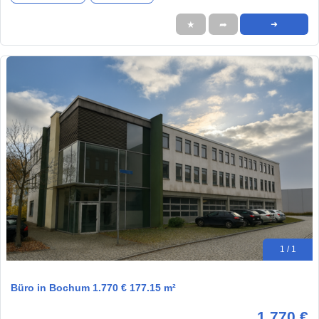
★
➦
➜
1 / 1
Büro in Bochum 1.770 € 177.15 m²
1.770 €