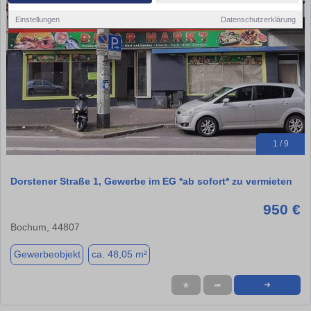
Einstellungen
Datenschutzerklärung
1 / 9
Dorstener Straße 1, Gewerbe im EG *ab sofort* zu vermieten
950 €
Bochum, 44807
Gewerbeobjekt
ca. 48,05 m²
★
➦
➜