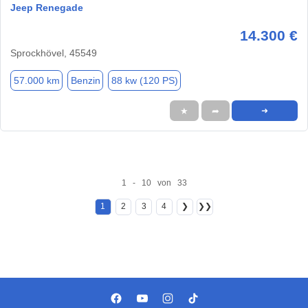
Jeep Renegade
14.300 €
Sprockhövel, 45549
57.000 km
Benzin
88 kw (120 PS)
★
➦
➜
1 - 10 von 33
1
2
3
4
❯
❯❯