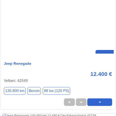
Jeep Renegade
12.400 €
Velbert, 42549
135.800 km
Benzin
88 kw (120 PS)
★
➦
➜