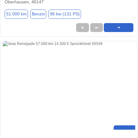
Oberhausen, 46147
51.000 km
Benzin
96 kw (131 PS)
★
➦
➜