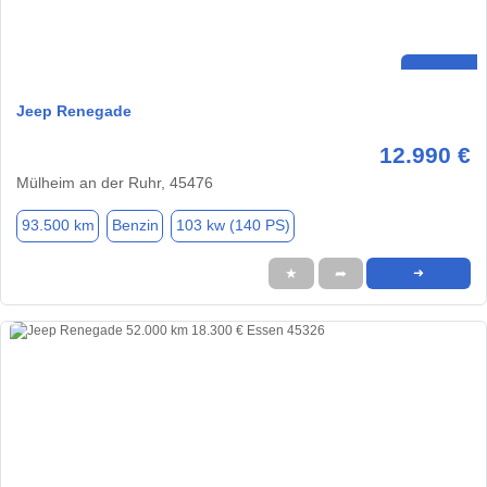
Jeep Renegade
12.990 €
Mülheim an der Ruhr, 45476
93.500 km
Benzin
103 kw (140 PS)
★
➦
➜