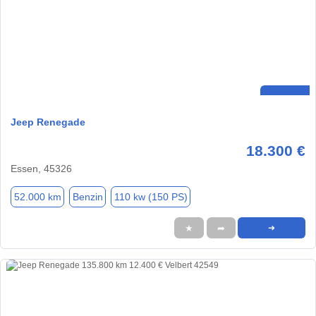
Jeep Renegade
18.300 €
Essen, 45326
52.000 km
Benzin
110 kw (150 PS)
★
➦
➜