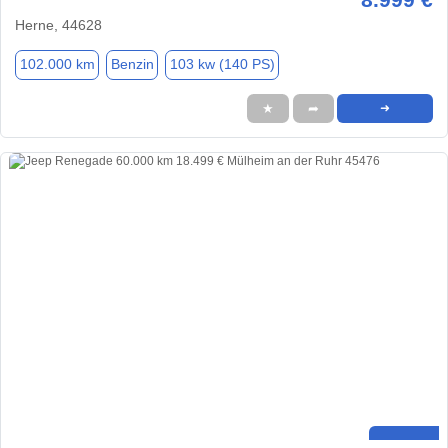
Herne, 44628
102.000 km
Benzin
103 kw (140 PS)
★
➦
➜