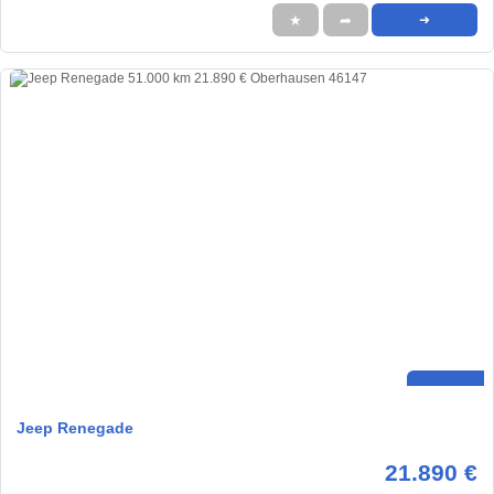
★
➦
➜
Jeep Renegade
21.890 €