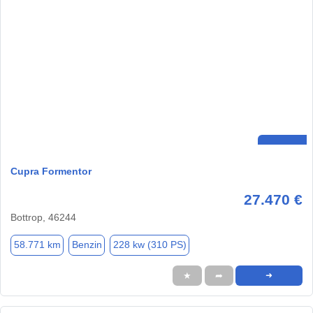
Cupra Formentor
27.470 €
Bottrop, 46244
58.771 km
Benzin
228 kw (310 PS)
★
➦
➜