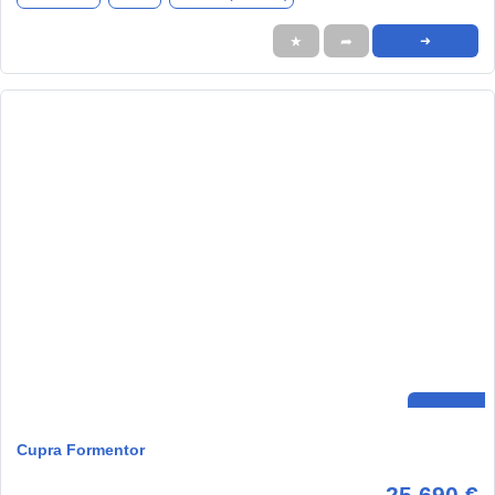
★
➦
➜
Cupra Formentor
25.690 €