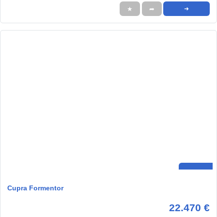
★
➦
➜
Cupra Formentor
22.470 €