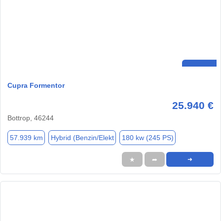
Cupra Formentor
25.940 €
Bottrop, 46244
57.939 km
Hybrid (Benzin/Elekt
180 kw (245 PS)
★
➦
➜