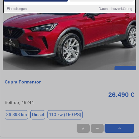
Einstellungen
Datenschutzerklärung
Cupra Formentor
26.490 €
Bottrop, 46244
36.393 km
Diesel
110 kw (150 PS)
★
➦
➜