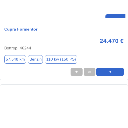
Cupra Formentor
24.470 €
Bottrop, 46244
57.548 km
Benzin
110 kw (150 PS)
★
➦
➜