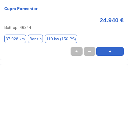
Cupra Formentor
24.940 €
Bottrop, 46244
37.928 km
Benzin
110 kw (150 PS)
★
➦
➜