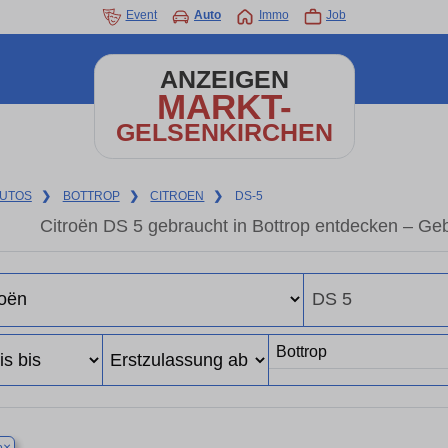
Event
Auto
Immo
Job
ANZEIGEN
MARKT-
GELSENKIRCHEN
UTOS
❯
BOTTROP
❯
CITROEN
❯
DS-5
Citroën DS 5 gebraucht in Bottrop entdecken – Ge
×