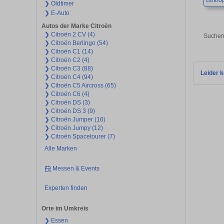
Bottro
❯ Oldtimer
❯ E-Auto
Autos der Marke Citroën
❯ Citroën 2 CV (4)
Suchen 
❯ Citroën Berlingo (54)
❯ Citroën C1 (14)
❯ Citroën C2 (4)
❯ Citroën C3 (88)
Leider k
❯ Citroën C4 (94)
❯ Citroën C5 Aircross (65)
❯ Citroën C6 (4)
❯ Citroën DS (3)
❯ Citroën DS 3 (9)
❯ Citroën Jumper (16)
❯ Citroën Jumpy (12)
❯ Citroën Spacetourer (7)
Alle Marken
Messen & Events
Experten finden
Orte im Umkreis
❯ Essen