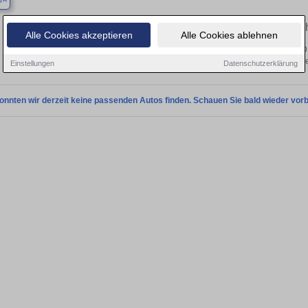
p
Finden Sie in Bottrop Ihren gebrauc
Alle Cookies akzeptieren
Alle Cookies ablehnen
Sie in Bottrop einen Citroën DS 5 Gebrauchtwagen? Entdecken Sie gebrauchte D
von privat und vom Händle
Einstellungen
Datenschutzerklärung
onnten wir derzeit keine passenden Autos finden. Schauen Sie bald wieder vorb