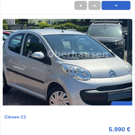
★
➦
➜
Citroen C1
5.990 €