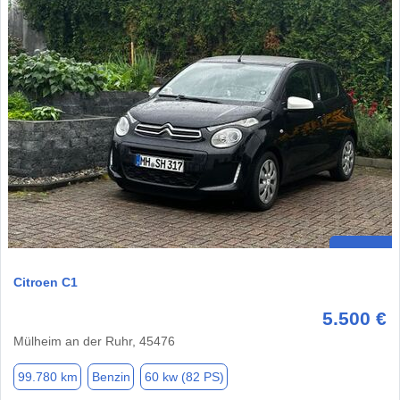
Citroen C1
5.500 €
Mülheim an der Ruhr, 45476
99.780 km
Benzin
60 kw (82 PS)