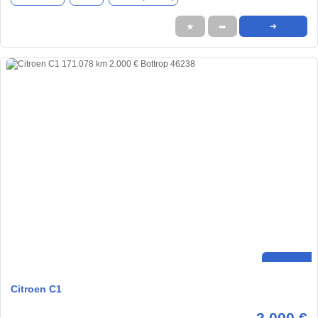
★
➦
➜
Citroen C1
2.000 €