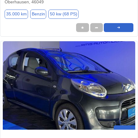
Oberhausen, 46049
35.000 km
Benzin
50 kw (68 PS)
★
➦
➜