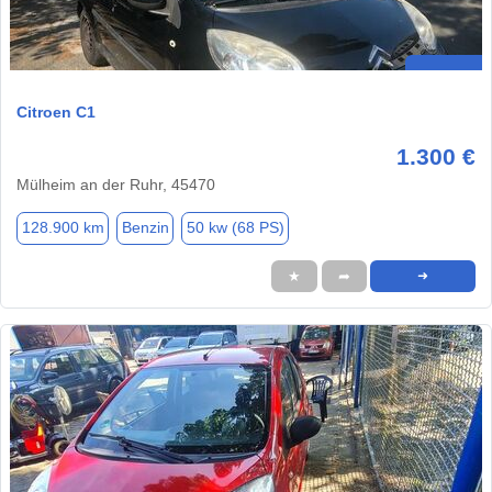
Citroen C1
1.300 €
Mülheim an der Ruhr, 45470
128.900 km
Benzin
50 kw (68 PS)
★
➦
➜