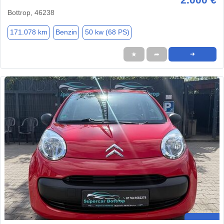
Bottrop, 46238
171.078 km
Benzin
50 kw (68 PS)
★
➦
➜