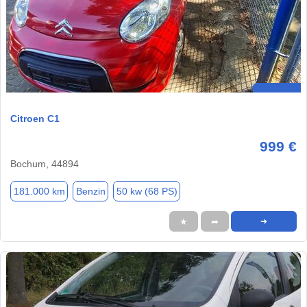
Citroen C1
999 €
Bochum, 44894
181.000 km
Benzin
50 kw (68 PS)
★
➦
➜