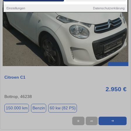
Einstellungen
Datenschutzerklärung
Citroen C1
2.950 €
Bottrop, 46238
150.000 km
Benzin
60 kw (82 PS)
★
➦
➜