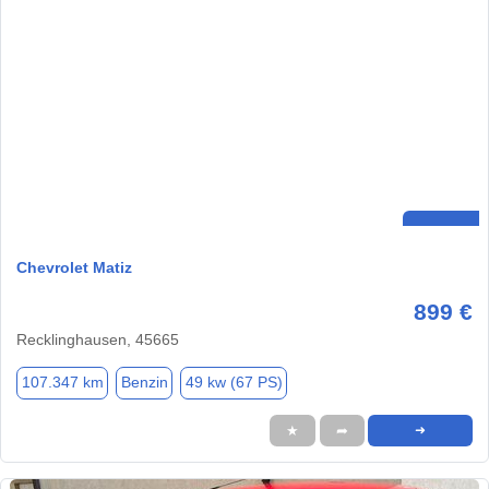
Chevrolet Matiz
899 €
Recklinghausen, 45665
107.347 km
Benzin
49 kw (67 PS)
★
➦
➜