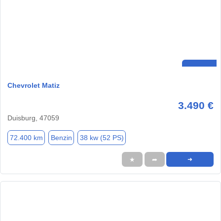
Chevrolet Matiz
3.490 €
Duisburg, 47059
72.400 km
Benzin
38 kw (52 PS)
★
➦
➜