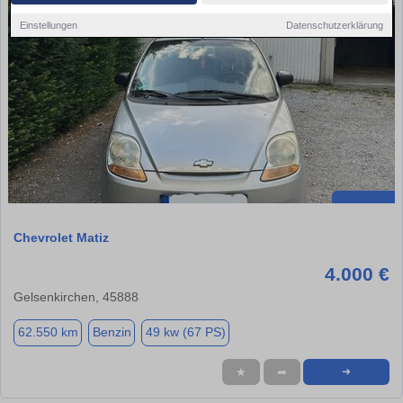
Einstellungen
Datenschutzerklärung
Chevrolet Matiz
4.000 €
Gelsenkirchen, 45888
62.550 km
Benzin
49 kw (67 PS)
★
➦
➜