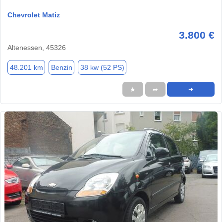
Chevrolet Matiz
3.800 €
Altenessen, 45326
48.201 km
Benzin
38 kw (52 PS)
★
➦
➜