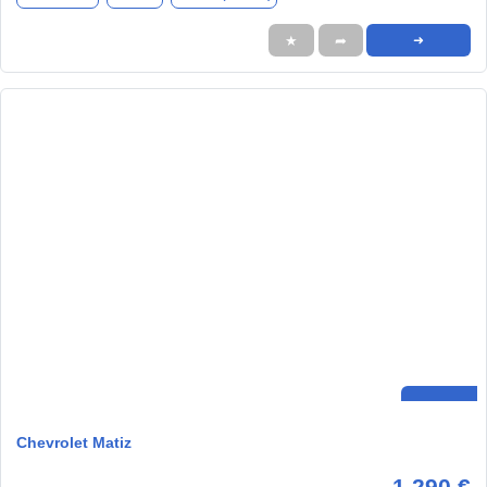
★
➦
➜
Chevrolet Matiz
1.290 €