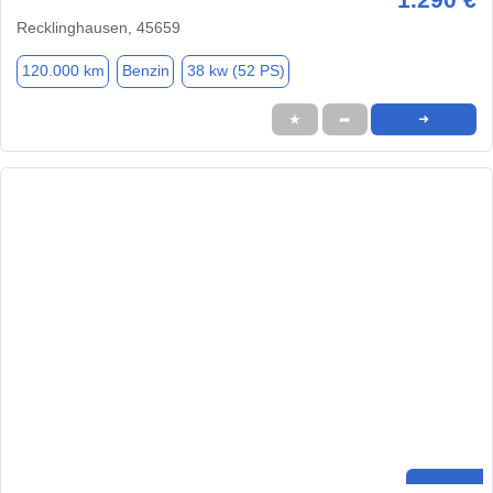
Recklinghausen, 45659
120.000 km
Benzin
38 kw (52 PS)
★
➦
➜