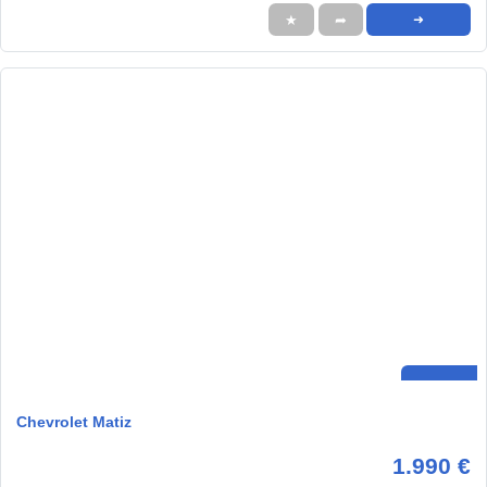
★
➦
➜
Chevrolet Matiz
1.990 €