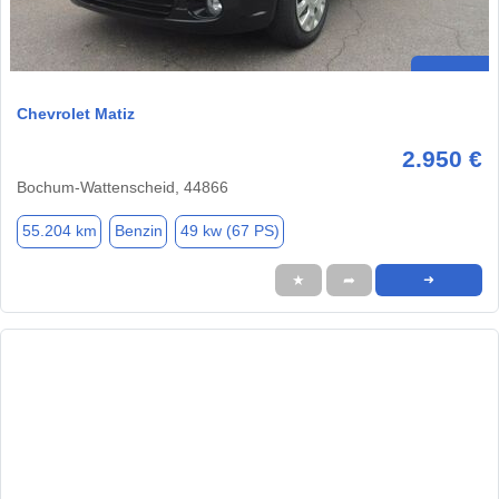
Chevrolet Matiz
2.950 €
Bochum-Wattenscheid, 44866
55.204 km
Benzin
49 kw (67 PS)
★
➦
➜