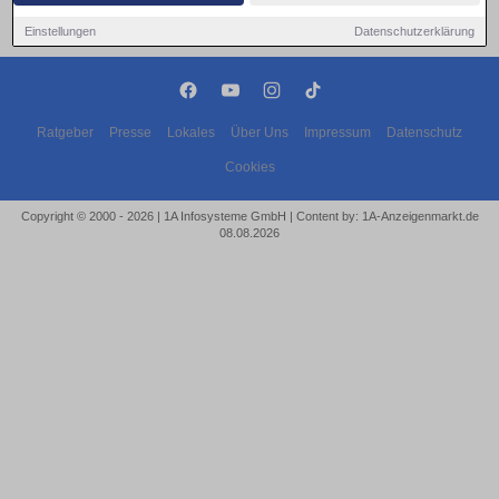
Einstellungen
Datenschutzerklärung
Ratgeber
Presse
Lokales
Über Uns
Impressum
Datenschutz
Cookies
Copyright © 2000 - 2026 | 1A Infosysteme GmbH | Content by: 1A-Anzeigenmarkt.de
08.08.2026