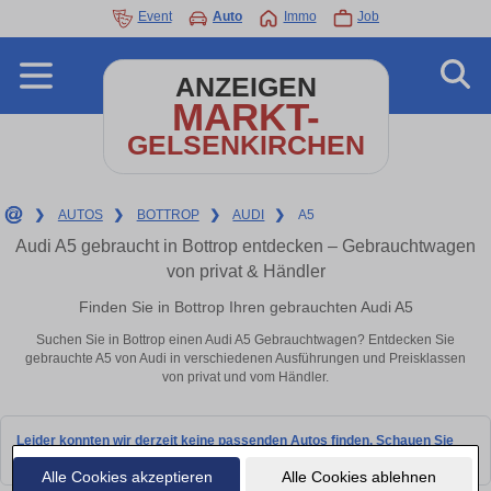
Event
Auto
Immo
Job
ANZEIGEN
MARKT-
GELSENKIRCHEN
❯
AUTOS
❯
BOTTROP
❯
AUDI
❯
A5
Audi A5 gebraucht in Bottrop entdecken – Gebrauchtwagen
von privat & Händler
Finden Sie in Bottrop Ihren gebrauchten Audi A5
Suchen Sie in Bottrop einen Audi A5 Gebrauchtwagen? Entdecken Sie
gebrauchte A5 von Audi in verschiedenen Ausführungen und Preisklassen
von privat und vom Händler.
Leider konnten wir derzeit keine passenden Autos finden. Schauen Sie
bald wieder vorbei!
Alle Cookies akzeptieren
Alle Cookies ablehnen