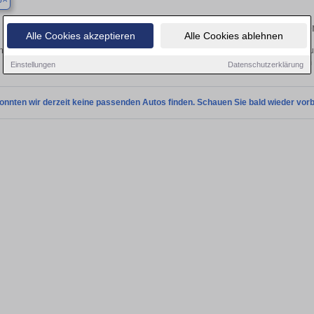
p
Finden Sie in Bottrop Ihren gebraucht
Alle Cookies akzeptieren
Alle Cookies ablehnen
 Sie in Bottrop einen Alfa Romeo Spider Gebrauchtwagen? Entdecken Sie gebrau
Preisklassen von privat und vom
Einstellungen
Datenschutzerklärung
onnten wir derzeit keine passenden Autos finden. Schauen Sie bald wieder vorb