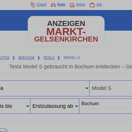
Event
Auto
Immo
Job
ANZEIGEN
MARKT-
GELSENKIRCHEN
UTOS
❯
BOCHUM
❯
TESLA
❯
MODEL-S
Tesla Model S gebraucht in Bochum entdecken – Ge
×