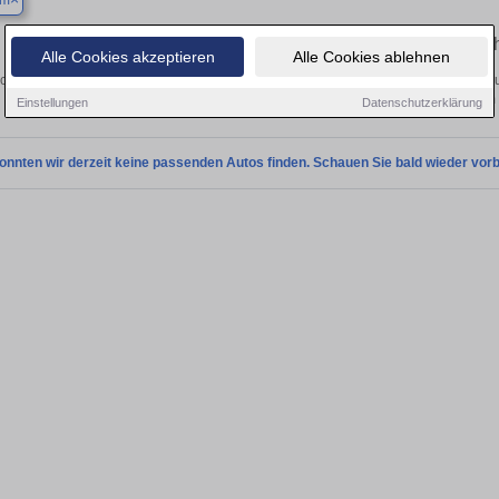
um
Finden Sie in Bochum Ihren gebrauc
Alle Cookies akzeptieren
Alle Cookies ablehnen
chen Sie in Bochum einen Tesla Model S Gebrauchtwagen? Entdecken Sie gebrau
Preisklassen von privat und vom
Einstellungen
Datenschutzerklärung
onnten wir derzeit keine passenden Autos finden. Schauen Sie bald wieder vorb