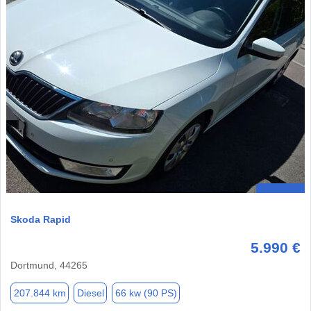
Skoda Rapid
5.990 €
Dortmund, 44265
207.844 km
Diesel
66 kw (90 PS)