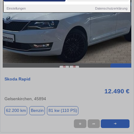
Einstellungen
Datenschutzerklärung
Skoda Rapid
12.490 €
Gelsenkirchen, 45894
62.200 km
Benzin
81 kw (110 PS)
★
➦
➜