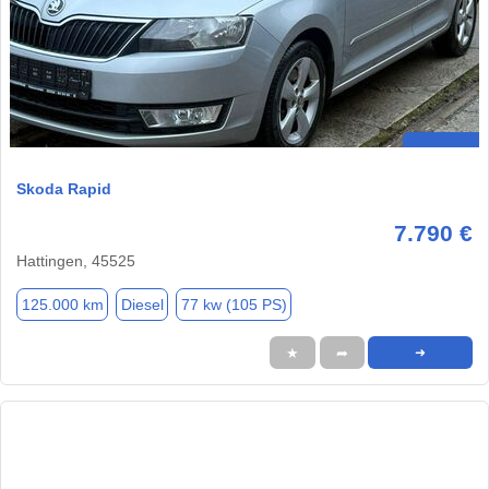
Skoda Rapid
7.790 €
Hattingen, 45525
125.000 km
Diesel
77 kw (105 PS)
★
➦
➜