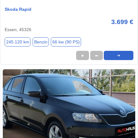
Skoda Rapid
3.699 €
Essen, 45326
245.120 km
Benzin
66 kw (90 PS)
★
➦
➜