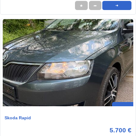
★
➦
➜
Skoda Rapid
5.700 €