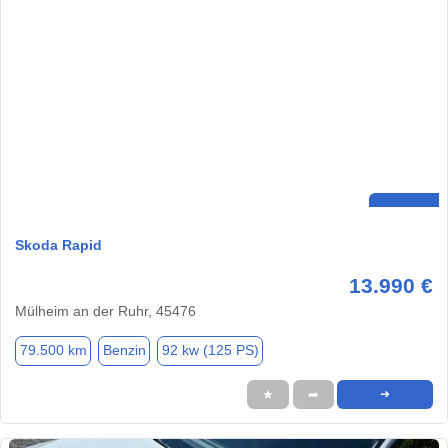
Skoda Rapid
13.990 €
Mülheim an der Ruhr, 45476
79.500 km
Benzin
92 kw (125 PS)
★
➦
➜