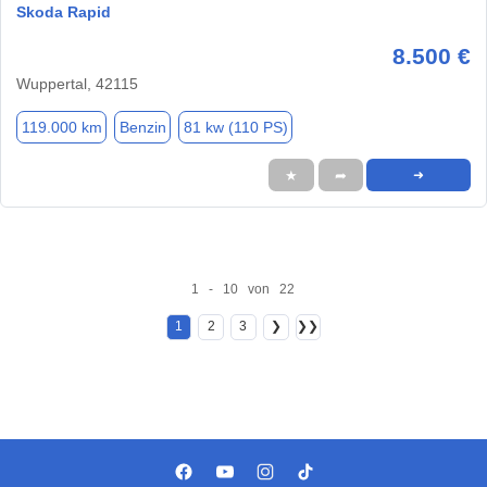
Skoda Rapid
8.500 €
Wuppertal, 42115
119.000 km
Benzin
81 kw (110 PS)
★
➦
➜
1 - 10 von 22
1
2
3
❯
❯❯