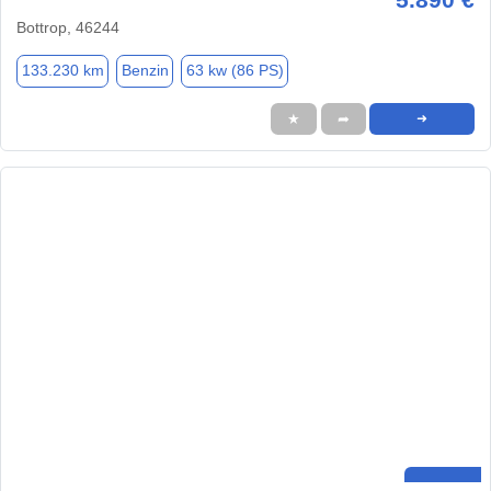
Bottrop, 46244
133.230 km
Benzin
63 kw (86 PS)
★
➦
➜