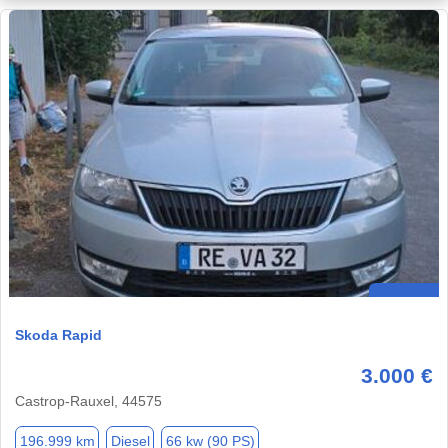
Skoda Rapid
3.000 €
Castrop-Rauxel, 44575
196.999 km
Diesel
66 kw (90 PS)