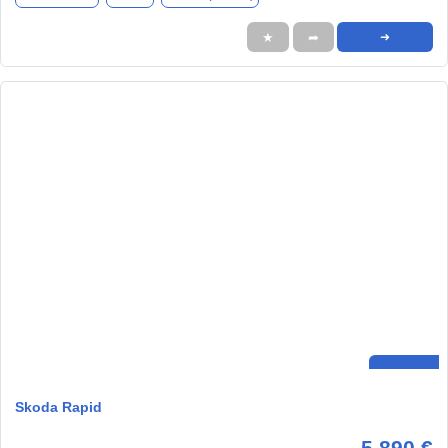
★
➦
➜
Skoda Rapid
5.890 €