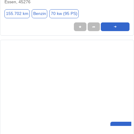
Essen, 45276
155.702 km
Benzin
70 kw (95 PS)
★
➦
➜