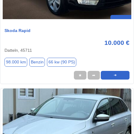
Skoda Rapid
10.000 €
Datteln, 45711
98.000 km
Benzin
66 kw (90 PS)
★
➦
➜