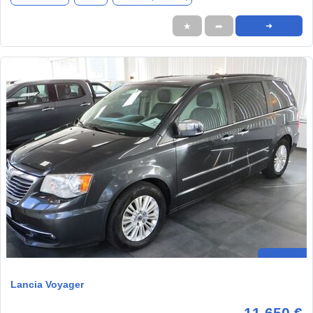
★
➦
➜
Lancia Voyager
11.650 €