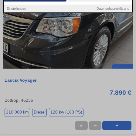
Einstellungen
Datenschutzerklärung
Lancia Voyager
7.890 €
Bottrop, 46236
210.000 km
Diesel
120 kw (163 PS)
★
➦
➜