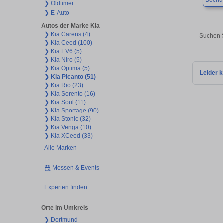
Boch
❯ Oldtimer
❯ E-Auto
Autos der Marke Kia
❯ Kia Carens (4)
Suchen S
❯ Kia Ceed (100)
❯ Kia EV6 (5)
❯ Kia Niro (5)
❯ Kia Optima (5)
Leider k
❯ Kia Picanto (51)
❯ Kia Rio (23)
❯ Kia Sorento (16)
❯ Kia Soul (11)
❯ Kia Sportage (90)
❯ Kia Stonic (32)
❯ Kia Venga (10)
❯ Kia XCeed (33)
Alle Marken
Messen & Events
Experten finden
Orte im Umkreis
❯ Dortmund