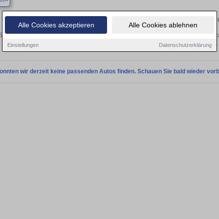
um
Finden Sie in Bochum Ihren gebrau
Alle Cookies akzeptieren
Alle Cookies ablehnen
ie in Bochum einen Kia Picanto Gebrauchtwagen? Entdecken Sie gebrauchte Pica
privat und vom Händler.
Einstellungen
Datenschutzerklärung
onnten wir derzeit keine passenden Autos finden. Schauen Sie bald wieder vorb