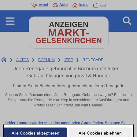
Event
Auto
Immo
Job
ANZEIGEN
MARKT-
GELSENKIRCHEN
❯
AUTOS
❯
BOCHUM
❯
JEEP
❯
RENEGADE
Jeep Renegade gebraucht in Bochum entdecken –
Gebrauchtwagen von privat & Händler
Finden Sie in Bochum Ihren gebrauchten Jeep Renegade
Suchen Sie in Bochum einen Jeep Renegade Gebrauchtwagen? Entdecken
Sie gebrauchte Renegade von Jeep in verschiedenen Ausführungen und
Preisklassen von privat und vom Händler.
Leider konnten wir derzeit keine passenden Autos finden. Schauen Sie
bald wieder vorbei!
Alle Cookies akzeptieren
Alle Cookies ablehnen