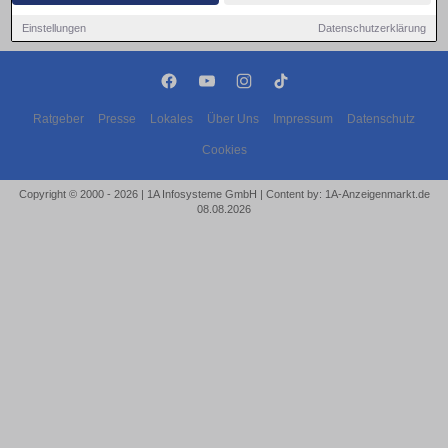
Einstellungen
Datenschutzerklärung
Ratgeber
Presse
Lokales
Über Uns
Impressum
Datenschutz
Cookies
Copyright © 2000 - 2026 | 1A Infosysteme GmbH | Content by: 1A-Anzeigenmarkt.de
08.08.2026