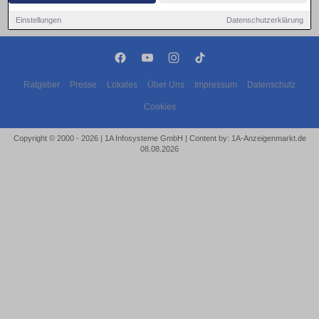
Einstellungen
Datenschutzerklärung
Ratgeber
Presse
Lokales
Über Uns
Impressum
Datenschutz
Cookies
Copyright © 2000 - 2026 | 1A Infosysteme GmbH | Content by: 1A-Anzeigenmarkt.de
08.08.2026