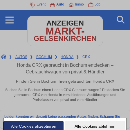
Event
Auto
Immo
Job
ANZEIGEN
MARKT-
GELSENKIRCHEN
❯
AUTOS
❯
BOCHUM
❯
HONDA
❯
CRX
Honda CRX gebraucht in Bochum entdecken –
Gebrauchtwagen von privat & Händler
Finden Sie in Bochum Ihren gebrauchten Honda CRX
Suchen Sie in Bochum einen Honda CRX Gebrauchtwagen? Entdecken Sie
gebrauchte CRX von Honda in verschiedenen Ausführungen und
Preisklassen von privat und vom Händler.
Leider konnten wir derzeit keine passenden Autos finden. Schauen Sie
bald wieder vorbei!
Alle Cookies akzeptieren
Alle Cookies ablehnen