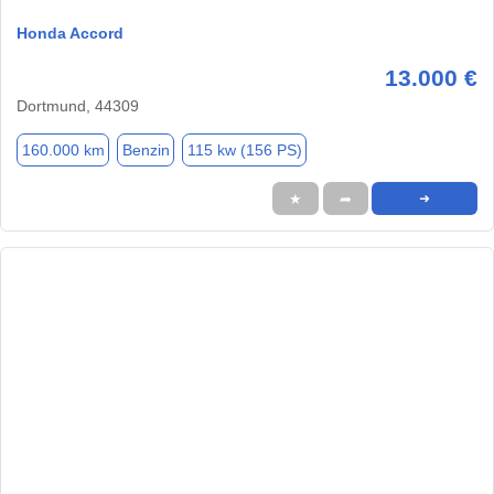
Honda Accord
13.000 €
Dortmund, 44309
160.000 km
Benzin
115 kw (156 PS)
★
➦
➜