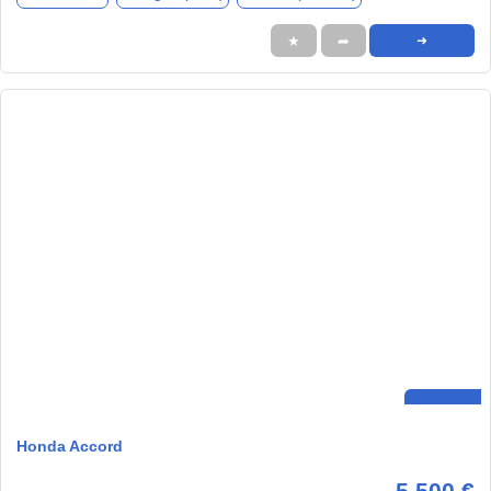
★
➦
➜
Honda Accord
5.500 €