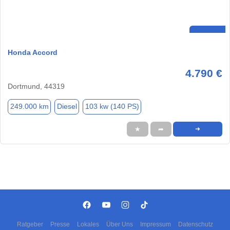
Honda Accord
4.790 €
Dortmund, 44319
249.000 km
Diesel
103 kw (140 PS)
★
➦
➜
Ratgeber
Presse
Lokales
Über Uns
Impressum
Datenschutz