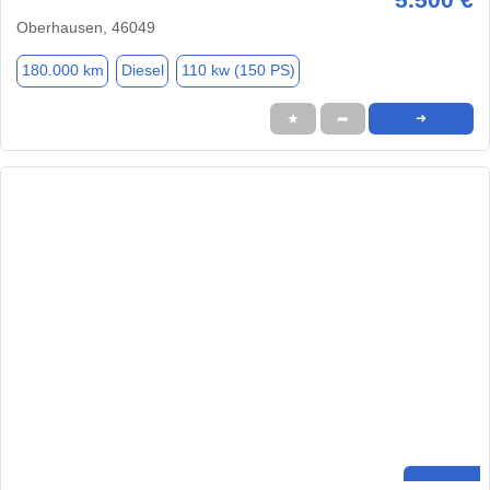
Oberhausen, 46049
180.000 km
Diesel
110 kw (150 PS)
★
➦
➜