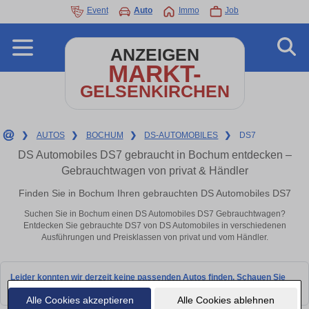
Event
Auto
Immo
Job
ANZEIGEN
MARKT-
GELSENKIRCHEN
❯
AUTOS
❯
BOCHUM
❯
DS-AUTOMOBILES
❯
DS7
DS Automobiles DS7 gebraucht in Bochum entdecken –
Gebrauchtwagen von privat & Händler
Finden Sie in Bochum Ihren gebrauchten DS Automobiles DS7
Suchen Sie in Bochum einen DS Automobiles DS7 Gebrauchtwagen?
Entdecken Sie gebrauchte DS7 von DS Automobiles in verschiedenen
Ausführungen und Preisklassen von privat und vom Händler.
Leider konnten wir derzeit keine passenden Autos finden. Schauen Sie
bald wieder vorbei!
Alle Cookies akzeptieren
Alle Cookies ablehnen