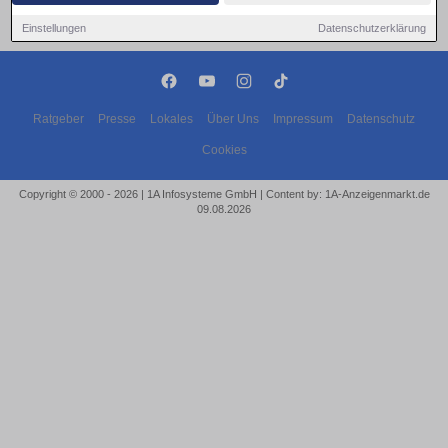
Einstellungen
Datenschutzerklärung
Ratgeber
Presse
Lokales
Über Uns
Impressum
Datenschutz
Cookies
Copyright © 2000 - 2026 | 1A Infosysteme GmbH | Content by: 1A-Anzeigenmarkt.de
09.08.2026