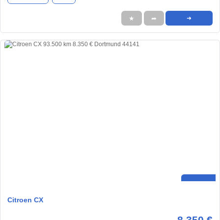
★
➦
➜
Citroen CX
8.350 €