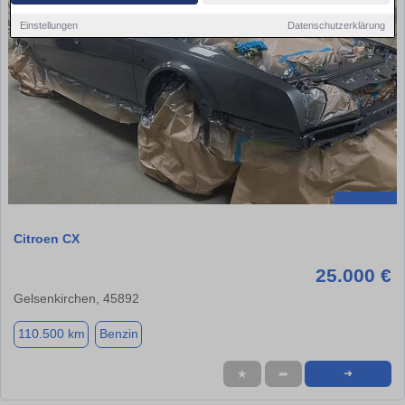
Einstellungen
Datenschutzerklärung
Citroen CX
25.000 €
Gelsenkirchen, 45892
110.500 km
Benzin
★
➦
➜