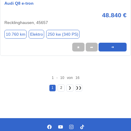
Audi Q8 e-tron
48.840 €
Recklinghausen, 45657
10.760 km
Elektro
250 kw (340 PS)
★
➦
➜
1 - 10 von 16
1
2
❯
❯❯