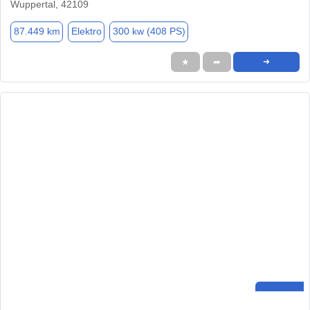
Wuppertal, 42109
87.449 km
Elektro
300 kw (408 PS)
★
➦
➜