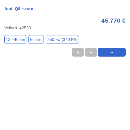
Audi Q8 e-tron
45.770 €
Velbert, 42553
13.440 km
Elektro
250 kw (340 PS)
★
➦
➜