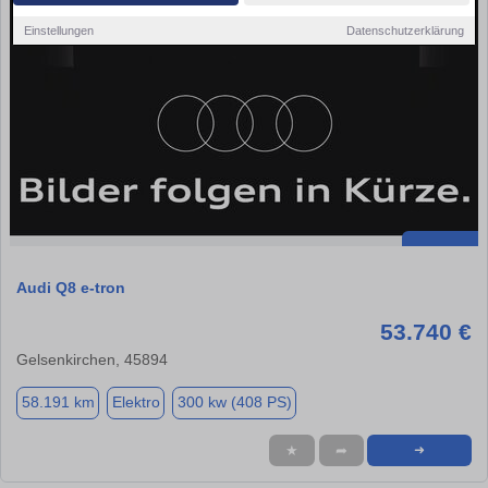
Einstellungen
Datenschutzerklärung
Audi Q8 e-tron
53.740 €
Gelsenkirchen, 45894
58.191 km
Elektro
300 kw (408 PS)
★
➦
➜