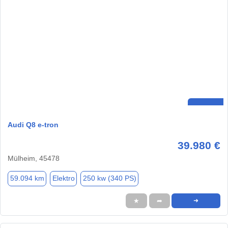
Audi Q8 e-tron
39.980 €
Mülheim, 45478
59.094 km
Elektro
250 kw (340 PS)
★
➦
➜