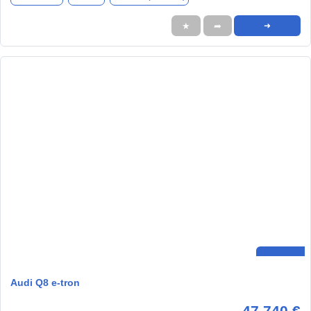
★
➦
➜
Audi Q8 e-tron
47.740 €