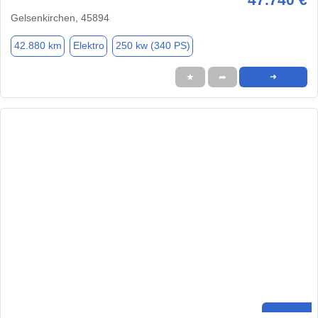
Gelsenkirchen, 45894
42.880 km
Elektro
250 kw (340 PS)
★
➦
➜