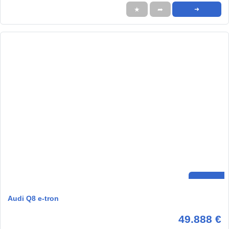
★
➦
➜
Audi Q8 e-tron
49.888 €