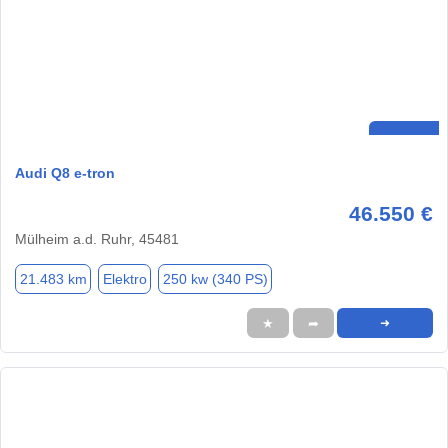
Audi Q8 e-tron
46.550 €
Mülheim a.d. Ruhr, 45481
21.483 km
Elektro
250 kw (340 PS)
★
➦
➜