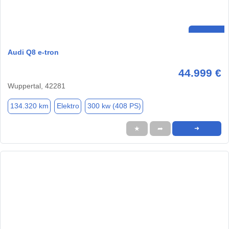
Audi Q8 e-tron
44.999 €
Wuppertal, 42281
134.320 km
Elektro
300 kw (408 PS)
★
➦
➜